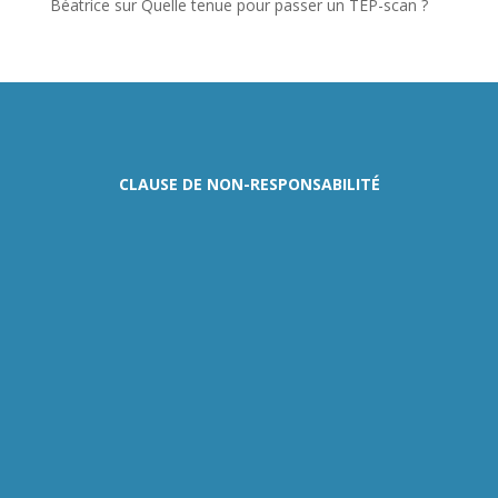
Béatrice
sur
Quelle tenue pour passer un TEP-scan ?
CLAUSE DE NON-RESPONSABILITÉ
Ce site fournit des
informations médicales à
titre indicatif, avec des
mots simples,
compréhensibles pour les
personnes qui ne
viennent pas ou ne
travaillent pas dans le
milieu médical. Son rôle
est de renseigner le
public qui se questionne
ou souhaite s’enquérir
sur des pathologies