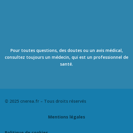
courantes, des examens
médicaux …
Il ne se substitut en
aucun cas à un avis
médical et ne fait
aucun diagnostic.
Pour toutes questions, des doutes ou un avis médical,
consultez toujours un médecin, qui est un professionnel de
santé.
© 2025 cnerea.fr – Tous droits réservés
Mentions légales
Politique de cookies