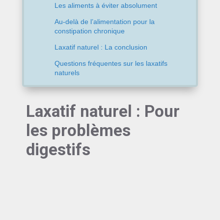
Les aliments à éviter absolument
Au-delà de l’alimentation pour la
constipation chronique
Laxatif naturel : La conclusion
Questions fréquentes sur les laxatifs
naturels
Laxatif naturel : Pour
les problèmes
digestifs
La constipation n’est pas un sujet dont on parle
volontiers, pourtant elle affecte près d’une
personne sur cinq en France.
Ce problème