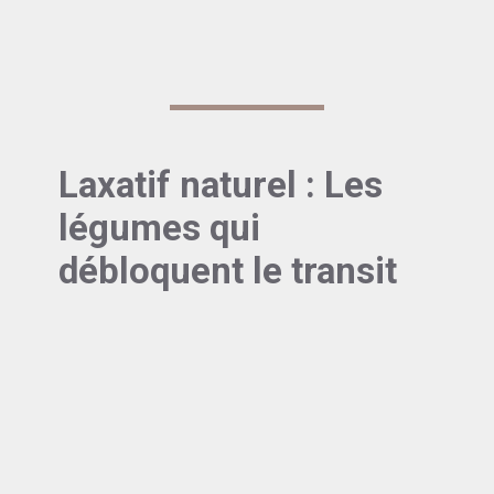
dans l’eau tiède quelques heures avant de les
consommer pour amplifier leur effet laxatif.
Laxatif naturel : Les
légumes qui
débloquent le transit
1-Les légumes verts feuillus :
laxatif rapide naturel
Les
épinards
et le
chou kale
sont de
véritables mines d’or pour notre système
digestif. Riches en fibres insolubles, ils
ajoutent du volume aux selles et facilitent leur