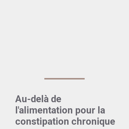
Les
viandes rouges
en grande quantité
Les
aliments frits
et la malbouffe en général
Le
riz blanc
(privilégiez le riz complet)
Conseil 5
: Optez pour leurs alternatives plus
digestes : laits végétaux, céréales complètes,
poissons et légumineuses. Votre intestin vous
remerciera !
Au-delà de
l'alimentation pour la
constipation chronique