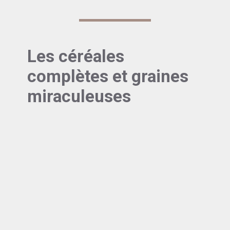
Les céréales
complètes et graines
miraculeuses
Laxatif naturel : Pouvoir des
céréales non raffinées
Si vous souffrez régulièrement de constipation,
il est peut-être temps de reconsidérer votre
consommation de céréales raffinées. Les
versions complètes contiennent jusqu’à trois
fois plus de fibres !
L’
avoine
mérite sa place au panthéon des