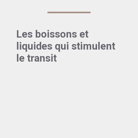
Les boissons et
liquides qui stimulent
le transit
1-L'hydratation, clé d'un transit
fluide
On ne le répétera jamais assez : boire
suffisamment est fondamental pour lutter
contre la constipation. L’eau ramollit les selles et
facilite leur progression dans le côlon.
La
recommandation générale
est de
consommer environ 1,5 à 2 litres d’eau par jour,