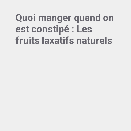
Quoi manger quand on
est constipé : Les
fruits laxatifs naturels
1-Les fruits, laxatif naturel et
rapide
Les fruits ne sont pas seulement délicieux. Les
fruits contre la constipation sont indispensables
pour notre système digestif. Particulièrement
efficaces contre la constipation, certains d’entre
eux méritent une place de choix dans votre
alimentation. Les fruits frais sont riches en
fibres solubles.