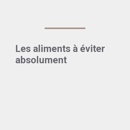
complet
douces
Les aliments à éviter
absolument
Certains aliments peuvent littéralement
« boucher » votre transit. Les principaux coupables
sont :
Les
produits laitiers
en excès, particulièrement
les fromages à pâte dure
Les
farines raffinées
(pain blanc, pâtisseries
industrielles)