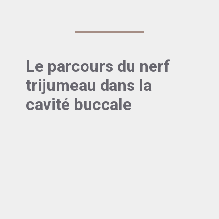
initiale.
Le parcours du nerf
trijumeau dans la
cavité buccale
Après avoir exploré les fondements anatomiques
du nerf trijumeau, plongeons-nous maintenant au
cœur de son trajet dans la cavité buccale. C’est là
que
la névralgie du trijumeau
des dents va se faire
ressentir.