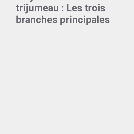
trijumeau : Les trois
branches principales
Le nerf trijumeau se divise en trois branches
majeures, d’où son nom « tri-jumeau » :
V1 –
Nerf ophtalmique : Bien que ne desservant
pas directement les structures dentaires, cette
branche peut être impliquée dans certaines
douleurs référées.
Elle innerve principalement le
front, les paupières supérieures et la cornée
. Il
arrive que des céphalées frontales soient
confondues avec des douleurs d’origine dentaire,
surtout quand elles concernent les incisives
supérieures.