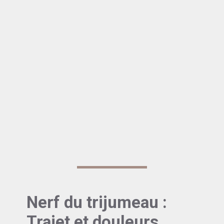
Trajet du nerf trijumeau : Où se
trouve-t-il ?
Le nerf trijumeau est la cinquième paire des
nerfs crâniens et est sans doute l’un des plus
fascinants de notre organisme. Sa
compréhension aide non seulement à expliquer
certaines douleurs mystérieuses, mais
également à
améliorer nos approches
thérapeutiques
.
Nerf du trijumeau :
Trajet et douleurs