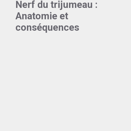
Nerf du trijumeau :
Anatomie et
conséquences
Les
canaux accessoires et foramens
supplémentaires
sont bien plus fréquents qu’on
ne le pense. L’imagerie moderne révèle que près
de 28 % des patients présentent un foramen
mentonnier accessoire, expliquant certains échecs
d’anesthésie dans cette région.
Ces variations ont un
impact considérable sur
l’anesthésie locale
. Un foramen
mandibulaire en position haute ou la présence d’un