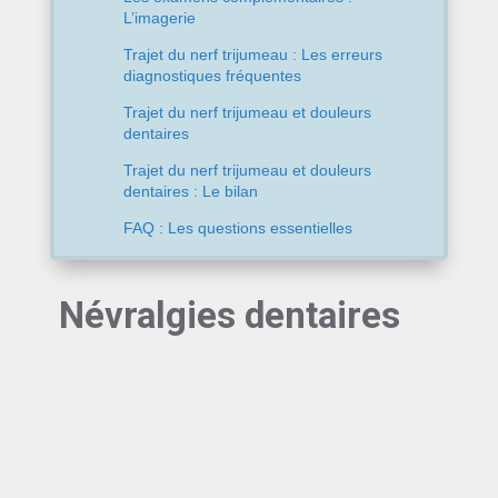
L’imagerie
Trajet du nerf trijumeau : Les erreurs
diagnostiques fréquentes
Trajet du nerf trijumeau et douleurs
dentaires
Trajet du nerf trijumeau et douleurs
dentaires : Le bilan
FAQ : Les questions essentielles
Névralgies dentaires
La douleur dentaire compte parmi les expériences
les plus désagréables qui soient. Mais saviez-vous
que derrière ces sensations douloureuses se
cache souvent
l’action d’un nerf particulier : le