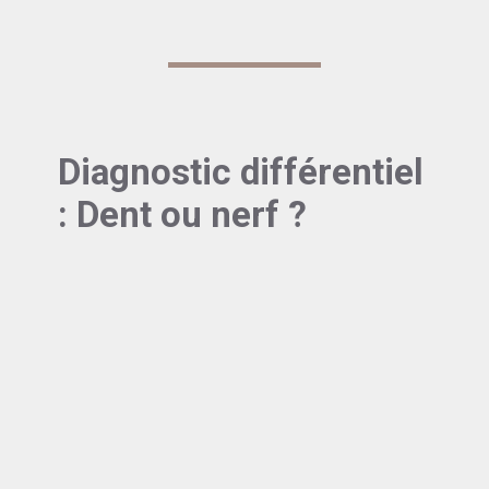
Diagnostic différentiel
: Dent ou nerf ?
Les signes cliniques distinctifs :
Différencier une douleur pulpaire d’une douleur
neuropathique peut s’avérer délicat. Cependant,
certaines caractéristiques peuvent nous
orienter :
La douleur pulpaire est :