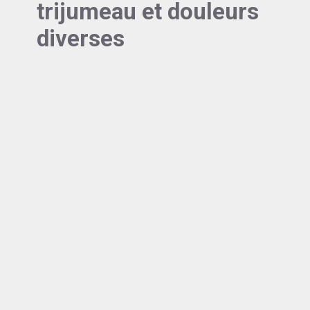
trijumeau et douleurs
diverses
Les interconnexions avec d'autres
structures nerveuses
L’hypersécrétion lacrymale
Le trijumeau ne fonctionne pas en vase clos. Ses
connexions avec le système nerveux autonome
expliquent
certains phénomènes comme
l’hypersécrétion lacrymale
lors d’une
névralgie.
Les tensions cervicales
Sa convergence avec les nerfs cervicaux
supérieurs (C1-C3) est particulièrement
intéressante.
Cette communication explique