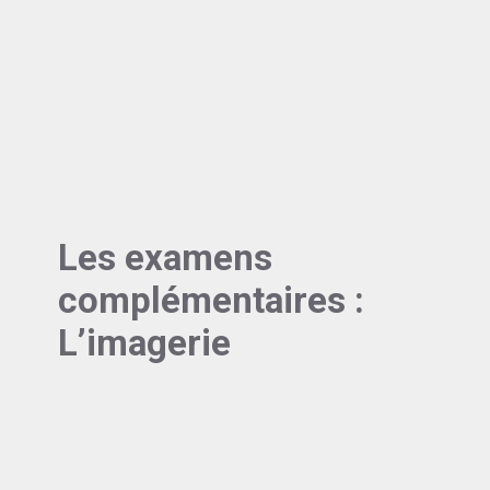
Les examens
complémentaires :
L’imagerie
Pour les suspicions d’origine dentaire, la
radiographie rétro-alvéolaire reste l’examen
de première intention. En cas de doute, le