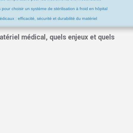
s pour choisir un système de stérilisation à froid en hôpital
médicaux : efficacité, sécurité et durabilité du matériel
matériel médical, quels enjeux et quels
chnologie progresse à toute allure, la gestion du matériel médical
ts thermosensibles, tels que les endoscopes ou les sondes
urora stérilisation
propose une solution adaptée à ces exigences
on à froid dans les établissements de santé
plexité et en fragilité. Les méthodes thermiques traditionnelles
oquant déformation, microfissures ou opacification des fibres