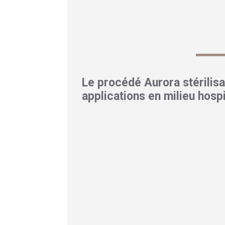
doubler, sans le moindre incident de con
avec les méthodes classiques ?
Le procédé Aurora stérilisa
applications en milieu hospi
Le procédé Aurora stérilisation froide sédui
basse température qui inonde les instrume
comment s’articule ce processus :
Le fonctionnement du procéd
Tout commence par un pré-nettoyage méca
positionné dans la chambre de stérilis