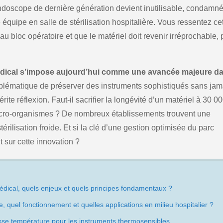
ndoscope de dernière génération devient inutilisable, condamné
 équipe en salle de stérilisation hospitalière. Vous ressentez ce
 bloc opératoire et que le matériel doit revenir irréprochable, 
l médical s’impose aujourd’hui comme une avancée majeure d
oblématique de préserver des instruments sophistiqués sans jam
ite réflexion. Faut-il sacrifier la longévité d’un matériel à 30 0
micro-organismes ? De nombreux établissements trouvent une
érilisation froide. Et si la clé d’une gestion optimisée du parc
t sur cette innovation ?
 médical, quels enjeux et quels principes fondamentaux ?
e, quel fonctionnement et quelles applications en milieu hospitalier ?
asse température pour les instruments thermosensibles