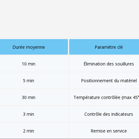
dispositifs les plus sensibles
. La validation intervient grâce à d
uis vient la remise en service immédiate. L’ensemble du cycle dur
ns que l’autoclave classique.
Durée moyenne
Paramètre clé
10 min
Élimination des souillures
5 min
Positionnement du matériel
30 min
Température contrôlée (max 45
3 min
Contrôle des indicateurs
2 min
Remise en service