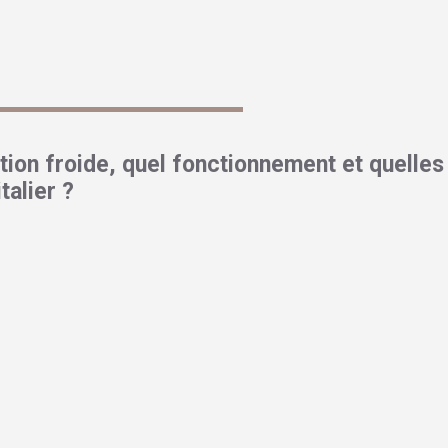
tamination signalé
. Avez-vous déjà observé une telle transformat
tion froide, quel fonctionnement et quelles
talier ?
t par sa simplicité et sa rapidité. Il s’appuie sur la génération d’un pl
nts de radicaux libres, détruisant l’ADN des micro-organismes. Voici
é Aurora stérilisation froide
nique qui élimine les souillures visibles. Ensuite, le matériel e
ation, garantissant une exposition homogène. Le cycle plasma déb