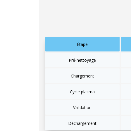
alors, plafonnant à 45°C, idéal
pour les 
indicateurs chimiques et biologiques, p
moyenne 50 minutes, soit trois fois moi
Étape
Pré-nettoyage
Chargement
Cycle plasma
Validation
Déchargement