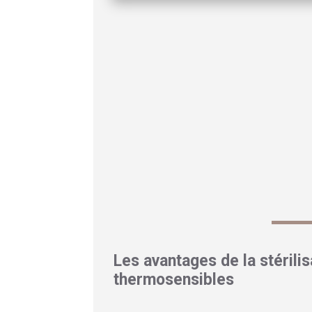
La compatibilité avec plus de 90 % des 
Aurora stérilisation froide parmi les sol
efficacité.
Dans la salle de stérilisation d’un grand 
« Depuis l’arrivée de cette machine,
Plus besoin d’attendre trois à quatre heur
Les avantages de la stérili
thermosensibles