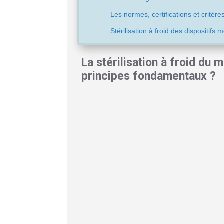
Les normes, certifications et critère
Stérilisation à froid des dispositifs 
La stérilisation à froid du 
principes fondamentaux ?
Dans un environnement hospitalier où la te
devient un défi permanent. Les instrumen
ophtalmiques, ne tolèrent pas la chaleur.
A
pointues.
Le contexte de la stérilisati
Les dispositifs médicaux gagnent en com
révèlent rapidement leurs limites, prov