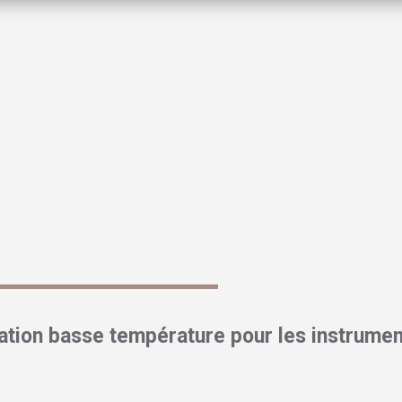
matériaux utilisés en chirurgie mini-invasive positionne le procé
utions les plus fiables
pour les équipes souhaitant concilier sécurité
CHU, une formatrice partage son expérience devant les stagiaires :
 nous avons divisé par deux le stock tampon d’endoscopes »
es, l’organisation quotidienne s’en trouve profondément transformée.
sation basse température pour les instrume