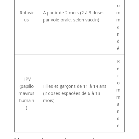
o
Rotavir
A partir de 2 mois (2 à 3 doses
m
us
par voie orale, selon vaccin)
m
a
n
d
é
R
e
c
HPV
o
(papillo
Filles et garçons de 11 à 14 ans
m
mavirus
(2 doses espacées de 6 à 13
m
humain
mois)
a
)
n
d
é