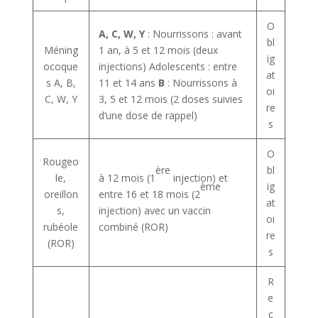
O
A, C, W, Y
: Nourrissons : avant
bl
Méning
1 an, à 5 et 12 mois (deux
ig
ocoque
injections) Adolescents : entre
at
s A, B,
11 et 14 ans
B
: Nourrissons à
oi
C, W, Y
3, 5 et 12 mois (2 doses suivies
re
d’une dose de rappel)
s
O
Rougeo
ère
bl
le,
à 12 mois (1
injection) et
ème
ig
oreillon
entre 16 et 18 mois (2
at
s,
injection) avec un vaccin
oi
rubéole
combiné (ROR)
re
(ROR)
s
R
e
c