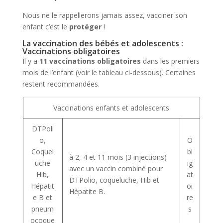
Nous ne le rappellerons jamais assez, vacciner son
enfant c’est le
protéger
!
La vaccination des bébés et adolescents :
Vaccinations obligatoires
Il y a
11 vaccinations obligatoires
dans les premiers
mois de l’enfant (voir le tableau ci-dessous). Certaines
restent recommandées.
Vaccinations enfants et adolescents
DTPoli
o,
O
Coquel
bl
à 2, 4 et 11 mois (3 injections)
uche
ig
avec un vaccin combiné pour
Hib,
at
DTPolio, coqueluche, Hib et
Hépatit
oi
Hépatite B.
e B et
re
pneum
s
ocoque