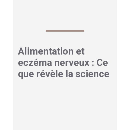
Alimentation et
eczéma nerveux : Ce
que révèle la science
Eczéma nerveux : Aliments
anti-inflammatoires à
privilégier
Votre assiette peut devenir un véritable
médicament contre l’eczéma nerveux
. Les
acides gras oméga-3 présents dans les