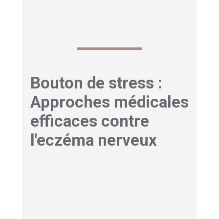
Bouton de stress :
Approches médicales
efficaces contre
l'eczéma nerveux
Traitements
dermatologiques adaptés
aux poussées liées au
stress
Face à l’eczéma nerveux, les dermatologues