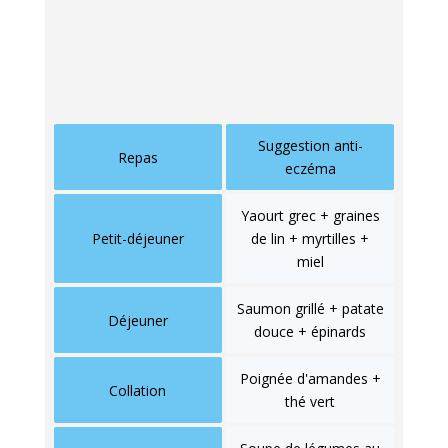
peau), misez sur les aliments fermentés
comme
le kéfir
, le kombucha ou la choucroute.
Voici un exemple de menu sur une journée :
Suggestion anti-
Repas
eczéma
Yaourt grec + graines
Petit-déjeuner
de lin + myrtilles +
miel
Saumon grillé + patate
Déjeuner
douce + épinards
Poignée d'amandes +
Collation
thé vert