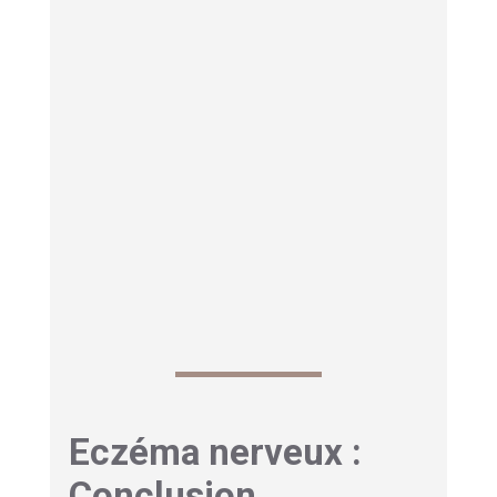
zinc sous forme de gluconate ou de citrate
pour une meilleure absorption.
Côté plantes adaptogènes
, l’ashwagandha
et le rhodiola rosea montrent des résultats
intéressants pour modérer la réponse au
stress.
Attention cependant
: consultez
toujours un professionnel de santé avant de
commencer une supplémentation, surtout si
vous prenez déjà des médicaments pour
votre eczéma.
Eczéma nerveux :
Conclusion