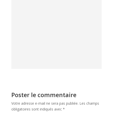
Si une seule chose devait être retenue, c’est
l’importance d’écouter ce que votre peau essaie
de vous dire. L’eczéma nerveux est souvent un
signal d’alarme vous invitant à ralentir et à
prendre soin de votre équilibre émotionnel.
Votre peau mérite cette attention globale. Et
vous méritez de retrouver confort et sérénité.
Poster le commentaire
Votre adresse e-mail ne sera pas publiée.
Les champs
obligatoires sont indiqués avec
*