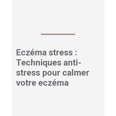
comme les TCC (Thérapies Cognitivo-
Comportementales) sont particulièrement
adaptées à la
gestion du stress lié à l’eczéma
.
Eczéma stress :
Techniques anti-
stress pour calmer
votre eczéma
La méditation et la pleine
conscience au service de
votre peau