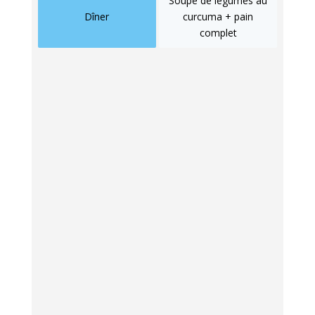
Soupe de légumes au
Dîner
curcuma + pain
complet
Aliments et boissons
susceptibles d’aggraver
l’eczéma nerveux
Certains aliments peuvent faire flamber vos
plaques d’eczéma, surtout en période de
stress. Le sucre raffiné figure en tête de
liste. Il provoque des pics d’insuline qui
exacerbent l’inflammation et déséquilibrent le
microbiote intestinal.
Les aliments ultra-
transformés
, riches en additifs et
conservateurs, peuvent également
déclencher des réactions chez les personnes