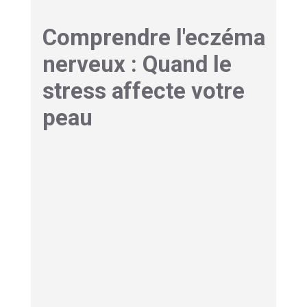
Comprendre l'eczéma
nerveux : Quand le
stress affecte votre
peau
Plaque de stress : Qu’est-ce
que l’eczéma nerveux ?
L’eczéma nerveux n’est pas une catégorie
médicale officielle comme la dermatite atopique
ou l’eczéma de contact. Il s’agit plutôt d’une
manifestation particulière où le facteur
déclenchant principal est psychologique.
Contrairement aux autres formes d’eczéma
souvent liées à des allergènes ou à la génétique,