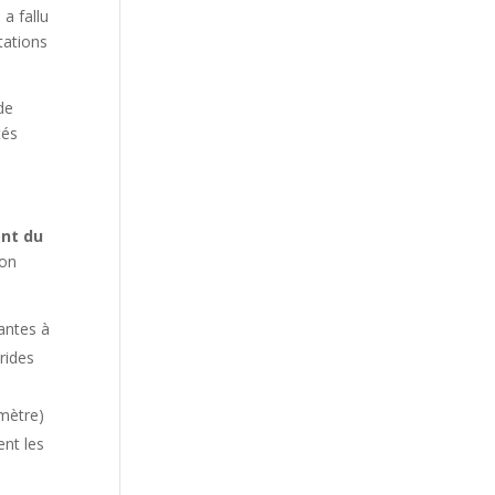
a fallu
tations
de
tés
ant du
son
antes à
rides
amètre)
ent les