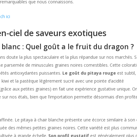
its remarquables que nous connaissons.
ch ici
en-ciel de saveurs exotiques
 blanc : Quel goût a le fruit du dragon ?
ns doute la plus spectaculaire et la plus répandue sur nos marchés. 
nse parsemée de minuscules graines noires comestibles. Cette colorat
iétés antioxydantes puissantes.
Le goût du pitaya rouge
est subtil,
 kiwi et la pastèque légèrement sucré avec une pointe d’acidité
(grâce aux petites graines) en fait une expérience gustative unique. O
e sur nos étals, bien que l’importation permette désormais d’en profit
affinée. Le pitaya à chair blanche présente une écorce similaire à son
uée des mêmes petites graines noires. Cette variété est plus commu
ultivée à grande échelle.
Son profil gustatif
est généralement plus 