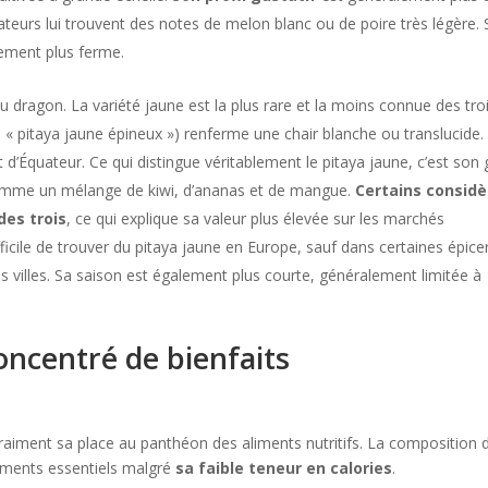
teurs lui trouvent des notes de melon blanc ou de poire très légère. 
rement plus ferme.
 du dragon. La variété jaune est la plus rare et la moins connue des tro
« pitaya jaune épineux ») renferme une chair blanche ou translucide.
 d’Équateur. Ce qui distingue véritablement le pitaya jaune, c’est son
comme un mélange de kiwi, d’ananas et de mangue.
Certains consid
des trois
, ce qui explique sa valeur plus élevée sur les marchés
ifficile de trouver du pitaya jaune en Europe, sauf dans certaines épice
 villes. Sa saison est également plus courte, généralement limitée à
Concentré de bienfaits
vraiment sa place au panthéon des aliments nutritifs. La composition 
riments essentiels malgré
sa faible teneur en calories
.