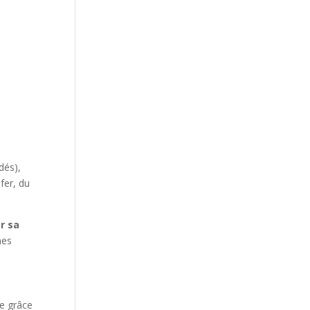
dés),
fer, du
r sa
nes
le grâce