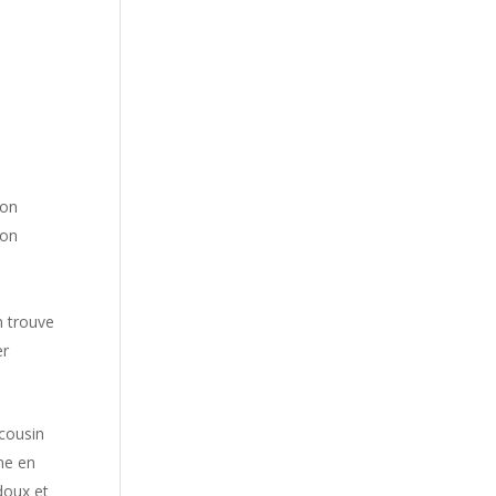
Son
ion
n trouve
er
 cousin
ne en
doux et