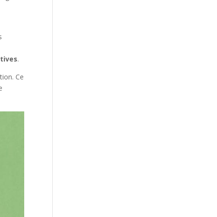
s
s
tives
.
tion. Ce
e