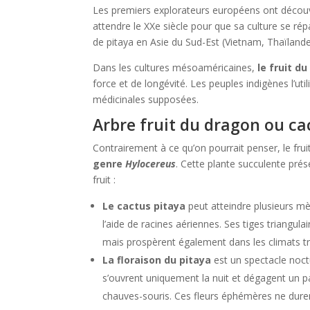
Les premiers explorateurs européens ont découve
attendre le XXe siècle pour que sa culture se rép
de pitaya en Asie du Sud-Est (Vietnam, Thaïlande, P
Dans les cultures mésoaméricaines,
le fruit d
force et de longévité. Les peuples indigènes l’u
médicinales supposées.
Arbre fruit du dragon ou ca
Contrairement à ce qu’on pourrait penser, le fr
genre
Hylocereus
. Cette plante succulente prés
fruit :
Le cactus pitaya
peut atteindre plusieurs mè
l’aide de racines aériennes. Ses tiges triangu
mais prospèrent également dans les climats t
La floraison du pitaya
est un spectacle noct
s’ouvrent uniquement la nuit et dégagent un pa
chauves-souris. Ces fleurs éphémères ne durent