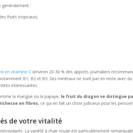
e généralement :
des fruits tropicaux)
che en vitamine C
(environ 20-30 % des apports journaliers recomman
 notamment B1, B2 et B3. Ses minéraux ne sont pas en reste avec du 
ités intéressantes.
 comme la mangue ou la papaye,
le fruit du dragon se distingue pa
 richesse en fibres
, ce qui en fait un choix judicieux pour les person
és de votre vitalité
ntioxydants. La variété à chair rouge est particulièrement remarquab