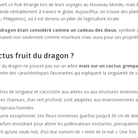
rt ce fruit étrange lors de leurs voyages au Nouveau Monde, mais il 
ande véritablement à travers le globe. Aujourd’hui, on trouve des plan
hilippines), où il est devenu un pilier de l’agriculture locale.
u dragon était considéré comme un cadeau des dieux
, symbole 
tilisaient non seulement comme nourriture mais aussi pour ses proprié
ctus fruit du dragon ?
uit du dragon ne pousse pas sur un arbre
mais sur un cactus grimp
ente des caractéristiques fascinantes qui expliquent la singularité de 
tres de longueur et s’accroche aux arbres ou aux structures environn
laires charnues, d’un vert profond, sont adaptées aux environnements a
ropicaux humides.
urne exceptionnel. Ses fleurs immenses (parfois jusqu’à 30 cm de di
rfum envoûtant pour attirer les pollinisateurs nocturnes, principalem
 qu’une seule nuit, d’où leur surnom de « reine de la nuit ». Une fois