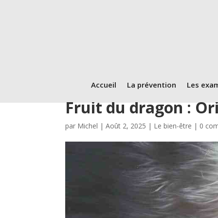
Accueil
La prévention
Les exa
Fruit du dragon : Ori
par
Michel
|
Août 2, 2025
|
Le bien-être
|
0 co