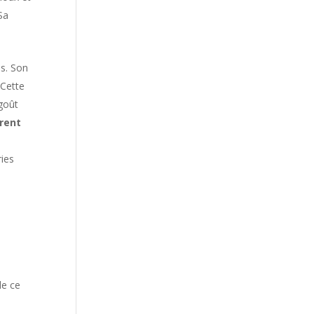
Sa
is. Son
 Cette
 goût
èrent
ries
de ce