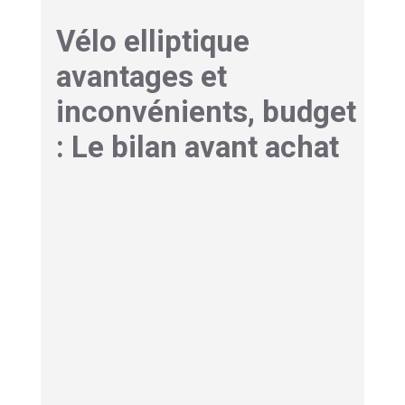
Vélo elliptique
avantages et
inconvénients, budget
: Le bilan avant achat
Pour finir, abordons les questions pratiques :
combien ça coûte, et quels sont, en toute
transparence, les
points forts et les points
faibles
de cet appareil.
Combien coûte un bon vélo
elliptique ?
La fourchette de prix s’avère très large
sur le
marché actuel. Le coût dépend directement de