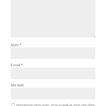
Nom
*
E-mail
*
Site web
Enregistrer mon nom, mon e-mail et mon site dans