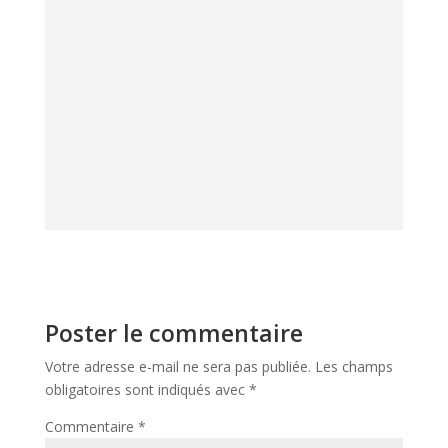
complète pour améliorer sa condition
physique
à domicile. En alliant renforcement
musculaire et travail cardiovasculaire sans
impact articulaire, il
convient à tous les profils
.
Cet investissement durable constitue un
véritable atout santé
pour atteindre
efficacement vos objectifs de forme et de bien-
être.
Poster le commentaire
Votre adresse e-mail ne sera pas publiée.
Les champs
obligatoires sont indiqués avec
*
Commentaire
*