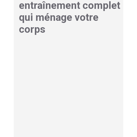
entraînement complet
qui ménage votre
corps
Le double avantage : cardio
intense et faible impact
articulaire
Cet appareil hybride fusionne la mécanique du
tapis de course avec celle du vélo pour un
résultat surprenant. Il propose un
entraînement
cardio redoutable pour brûler des calories
,
tout en conservant un mouvement elliptique
fluide, naturel et dénué de chocs.
Cette absence d’impact
préserve activement
vos genoux, chevilles et hanches contre