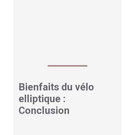
la robustesse
de la structure. Il faut donc bien
mesurer son espace avant de choisir.
On note aussi une potentielle
monotonie sans
variation des programmes
. Suivre des cours
en ligne aide à éviter cet écueil.
Bienfaits du vélo
elliptique :
Conclusion
Le vélo elliptique s’impose comme une
solution