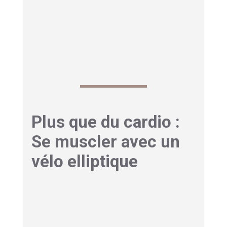
Rappelez-vous que ces efforts physiques
doivent être couplés à une alimentation
équilibrée pour des
résultats optimaux et
sains
.
Plus que du cardio :
Se muscler avec un
vélo elliptique
Vélo elliptique bienfaits : le
secret est dans la résistance
On pense souvent, à tort, que le vélo elliptique