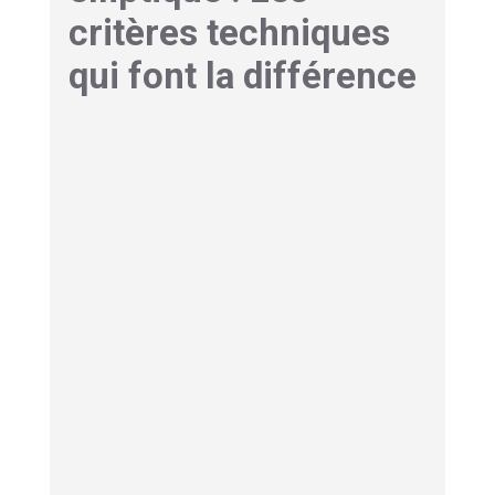
critères techniques
qui font la différence
Avant l’achat, il y a quelques
points techniques
à vérifier
pour ne pas regretter son
investissement.
La roue d’inertie : le cœur
d’un mouvement fluide
La roue d’inertie
est l’élément central
garantissant la qualité du pédalage
. C’est ce
mécanisme précis qui évite les à-coups
désagréables durant l’effort. Votre confort global
en dépend directement. Une règle simple
prévaut ici :
plus le poids de la roue est élevé,
plus le mouvement sera fluide
, régulier et