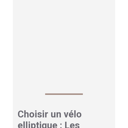
ventre
, soyez donc vigilant sur votre posture.
Choisir un vélo
elliptique : Les