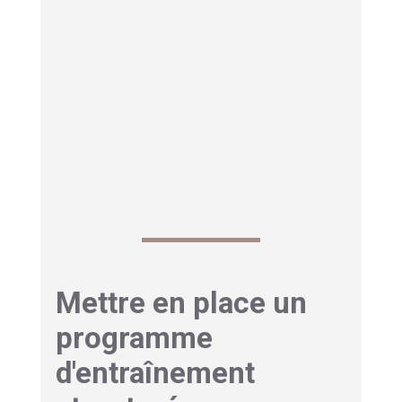
cibler des objectifs précis
:
Programmes « perte de poids »
qui gèrent
automatiquement l’intensité.
Programmes « cardio » ou « endurance »
pour travailler le cœur.
Programmes « en pyramide »
qui simulent
des montées et des descentes.
Mettre en place un
programme
d'entraînement