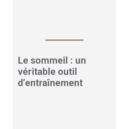
simples peuvent avoir un impact significatif sur
la récupération, la motivation et la performance
globale.
Le sommeil : un
véritable outil
d’entraînement
S’il a été longtemps considéré comme
secondaire,
le sommeil est désormais
reconnu comme un facteur de performance
à
part entière. Il influence directement la