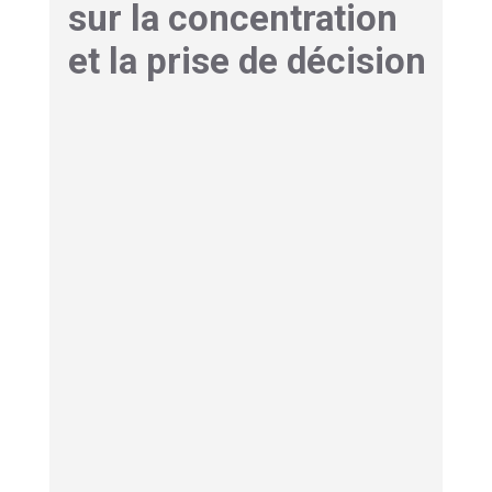
sur la concentration
et la prise de décision
La performance sportive ne dépend pas
essentiellement des capacités physiques du
sportif. La vigilance, la prise de décision et la
coordination ont aussi leur importance. Ils le
sont d’autant plus lorsqu’il est question de sports
collectifs ou de disciplines techniques. Le
manque de sommeil
altère les fonctions
cognitives
.
Le temps de réaction est plus long, le sportif est
moins attentif et les erreurs de jugement sont
plus fréquentes. La combinaison de tous ces
effets peut faire la différence entre une victoire et