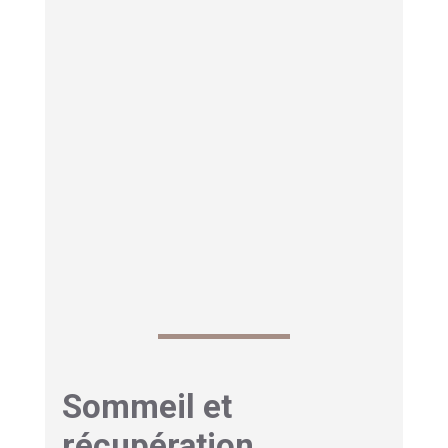
Un déficit chronique de sommeil profond ralentit
la récupération, augmente la fatigue et limite les
gains d’entraînement.
Par ailleurs, plusieurs travaux scientifiques
montrent qu’un manque de sommeil réduit la
force maximale
, l’
endurance
et la
vitesse
, tout
en altérant la coordination motrice. Même
modérée, une dette de sommeil accumulée sur
quelques jours suffit à dégrader sensiblement la
performance.
Sommeil et
récupération