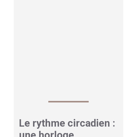
une contre-performance. Elle peut même
entraîner
des accidents ou des blessures
.
Par ailleurs, il faut préciser que le sommeil
paradoxal qui est associé aux rêves est lié à la
consolidation de la mémoire et des
apprentissages moteurs.
Il permet au cerveau
d’intégrer
les gestes techniques répétés à
l’entraînement, ce qui améliore la précision et
l’automatisation des mouvements chez le
sportif.
Le rythme circadien :
une horloge