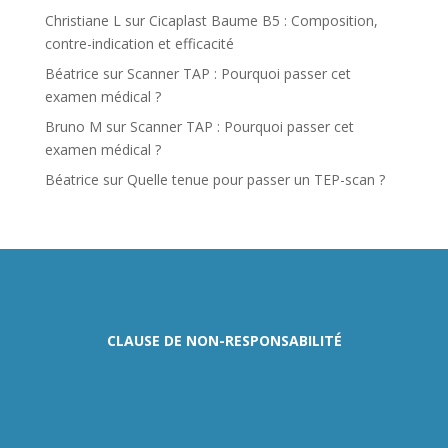
Christiane L
sur
Cicaplast Baume B5 : Composition,
contre-indication et efficacité
Béatrice
sur
Scanner TAP : Pourquoi passer cet
examen médical ?
Bruno M
sur
Scanner TAP : Pourquoi passer cet
examen médical ?
Béatrice
sur
Quelle tenue pour passer un TEP-scan ?
CLAUSE DE NON-RESPONSABILITÉ
Ce site fournit des
informations médicales à
titre indicatif, avec des
mots simples,