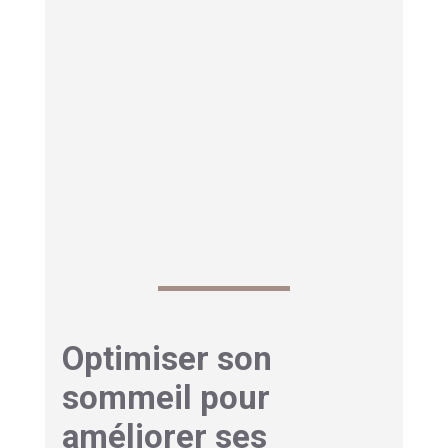
élevée.
Il est recommandé d’ajouter des
siestes
courtes de 20 à 30 minutes
pour compléter le
sommeil nocturne, sans perturber
l’endormissement du soir. La qualité du sommeil
est plus importante que la quantité. Un sommeil
profond et régulier aura plus de bénéfices qu’un
temps de repos long, mais fragmenté.
Optimiser son
sommeil pour
améliorer ses