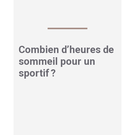
meilleure régularité du rythme circadien.
Combien d’heures de
sommeil pour un
sportif ?
Les besoins en sommeil sont différents en
fonction de l’âge, l’intensité de l’entraînement et
de la discipline pratiquée. En moyenne, un
sportif adulte a besoin de
7 à 9 heures de
sommeil par nuit
. Ce besoin peut être plus
grand en période de charge d’entraînement