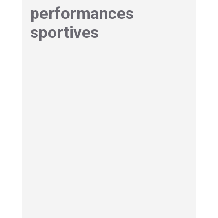
performances
sportives
Pour tirer pleinement parti du sommeil, vous
pouvez adopter certaines bonnes habitudes à
savoir adopter des
horaires de coucher et de
lever fixes et réguliers
. Évitez aussi de vous
exposer longtemps aux écrans le soir avant de
vous coucher. Pour avoir de belles nuits de
sommeil réparateur, créez un environnement de
sommeil calme et sombre.
Si vous souffrez de fatigue persistante, n’hésitez
pas à utiliser la luminothérapie le matin et à
privilégier un réveil progressif grâce à un
simulateur d’aube. Ces ajustements à priori