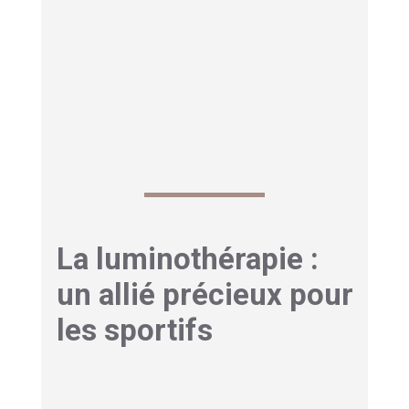
d’endormissement
, un sommeil fragmenté et
des réveils non réparateurs.
Certaines solutions comme la luminothérapie ou
les réveils simulateurs d’aube peuvent dans ce
cas aider à resynchroniser l’organisme.
La luminothérapie :
un allié précieux pour
les sportifs