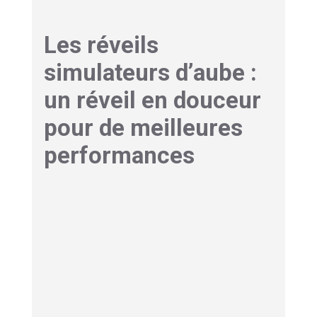
Les réveils
simulateurs d’aube :
un réveil en douceur
pour de meilleures
performances
Le réveil est presque aussi important que le
sommeil lui-même. Un réveil brutal qui a lieu en
pleine phase de
sommeil profond
peut
provoquer une sensation de fatigue persistante.
Cette sensation appelée inertie du sommeil
affecte négativement la concentration et les
performances matinales.