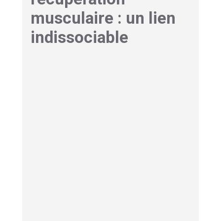
musculaire : un lien
indissociable
Chaque séance d’entraînement intense
provoque des
micro-lésions musculaires
. La
progression repose sur la capacité du corps à