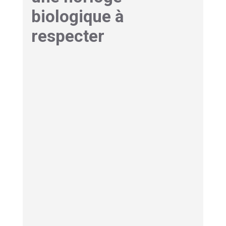
biologique à
respecter
Le sommeil est régi par le rythme circadien qui
est une horloge interne de 24 heures environ.
Celle-ci agit sur la température corporelle,
l’alternance veille-sommeil et la production
hormonale. Chez les sportifs, il est important de
respecter ce rythme
afin d’assurer un bon
niveau de performance.
Les entraînements tardifs, les horaires
irréguliers, l’exposition aux écrans le soir ou le
stress sont autant d’éléments qui peuvent
perturber ce cycle naturel. Cela peut avoir
comme conséquences, des
difficultés