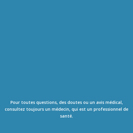
compréhensibles pour les
personnes qui ne
viennent pas ou ne
travaillent pas dans le
milieu médical. Son rôle
est de renseigner le
public qui se questionne
ou souhaite s’enquérir
sur des pathologies
courantes, des examens
médicaux …
Il ne se substitut en
aucun cas à un avis
médical et ne fait
aucun diagnostic.
Pour toutes questions, des doutes ou un avis médical,
consultez toujours un médecin, qui est un professionnel de
santé.