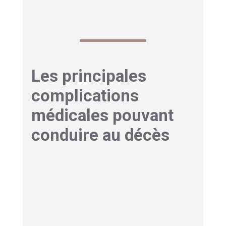
d’éveil relatif à une somnolence profonde.
Les principales
complications
médicales pouvant
conduire au décès
Complications respiratoires
Les problèmes respiratoires représentent la
première cause de décès chez les patients
atteints de la maladie à corps de Lewy. Ces
complications prennent plusieurs formes :