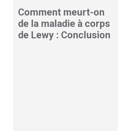
Comment meurt-on
de la maladie à corps
de Lewy : Conclusion
La maladie à corps de Lewy, dans ses phases
terminales, présente des défis uniques qui
nécessitent une approche globale, alliant
expertise médicale et accompagnement
humain. Si les complications respiratoires,
cardiovasculaires et nutritionnelles constituent
les principales causes de décès,
comprendre
ces mécanismes permet une meilleure
anticipation
et une prise en charge plus
adaptée.