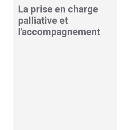
La prise en charge
palliative et
l'accompagnement
Les objectifs des soins
palliatifs
Face à une maladie sans traitement curatif,
l’approche palliative devient essentielle. Elle vise
avant tout à
préserver la qualité de vie
plutôt
qu’à prolonger l’existence à tout prix. Trois
grands axes guident cette démarche.
D’abord,
le soulagement des symptômes
pénibles
: douleurs, difficultés respiratoires,
angoisse
ou agitation. Les équipes soignantes