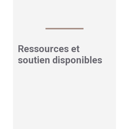
meilleure préparation et un soulagement
plus efficace
des symptômes inconfortables.
Ressources et
soutien disponibles
Démence de Lewy : Services
spécialisés
d’accompagnement
Les équipes mobiles de soins palliatifs
est
une ressource précieuse, intervenant au
domicile ou en établissement pour évaluer et
soulager les symptômes, former les aidants et