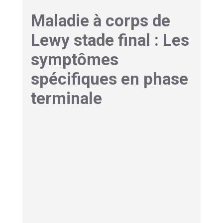
Maladie à corps de
Lewy stade final : Les
symptômes
spécifiques en phase
terminale
Dans les stades avancés de la maladie à corps
de Lewy,
les difficultés de déglutition
deviennent particulièrement problématiques.
Ces troubles, appelés dysphagie, augmentent
considérablement le risque d’aspiration, c’est-à-
dire le passage d’aliments ou de liquides dans
les voies respiratoires plutôt que digestives.
Cette complication est souvent à l’origine de