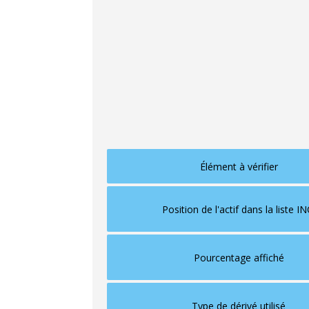
concentration pertinente
. Certaines mar
apparaît très loin dans la liste INCI, parfoi
La
liste INCI
classe généralement les ingr
de ce seuil, les ingrédients peuvent être pl
la communication d'un produit peut parfois
Il est donc utile de regarder :
Élément à vérifier
Position de l'actif dans la liste IN
Pourcentage affiché
Type de dérivé utilisé