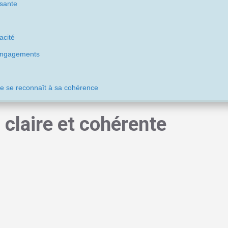
isante
acité
engagements
e se reconnaît à sa cohérence
claire et cohérente
mposition
. Un soin cosmétique de qualité doit présenter une formule
se et adaptée à son usage. Il ne s'agit pas forcément de recherche
lle, mais plutôt de vérifier si
les ingrédients choisis ont un intérêt
t contenir des agents humectants comme la glycérine, l'acide