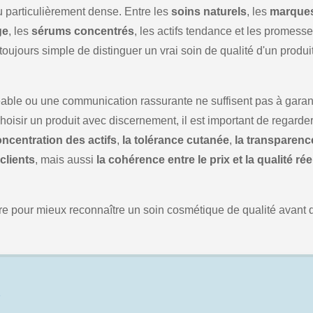
 particulièrement dense. Entre les
soins naturels
, les
marque
ge
, les
sérums concentrés
, les actifs tendance et les promess
 toujours simple de distinguer un vrai soin de qualité d'un produi
able ou une communication rassurante ne suffisent pas à garant
choisir un produit avec discernement, il est important de regarde
oncentration des actifs
,
la tolérance cutanée
,
la transparenc
 clients
, mais aussi
la cohérence entre le prix et la qualité rée
tre pour mieux reconnaître un soin cosmétique de qualité avant 
e