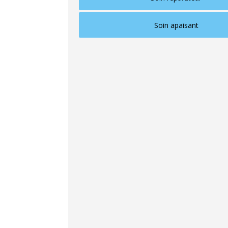
Soin apaisant
Une formule de qualité ne se résume donc
composants. Elle doit surtout être
bien co
Les Avis d'Emilie : un site
Pour les consommateurs qui souhaitent a
d’analyses
peuvent être très utiles. I
expérience réelle, à une lecture de la fo
C’est dans cette logique que le site
Les
marques de cosmétique, de beauté et de 
analyse leur
composition
, leur
usage
,
clients disponibles. Et surtout, Emilie 