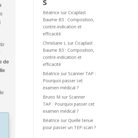
s
s
Béatrice
sur
Cicaplast
es
Baume B5 : Composition,
t
contre-indication et
efficacité
Christiane L
sur
Cicaplast
ir
Baume B5 : Composition,
r
contre-indication et
e de
efficacité
lle
Béatrice
sur
Scanner TAP :
Pourquoi passer cet
examen médical ?
de
Bruno M
sur
Scanner
TAP : Pourquoi passer cet
examen médical ?
Béatrice
sur
Quelle tenue
pour passer un TEP-scan ?