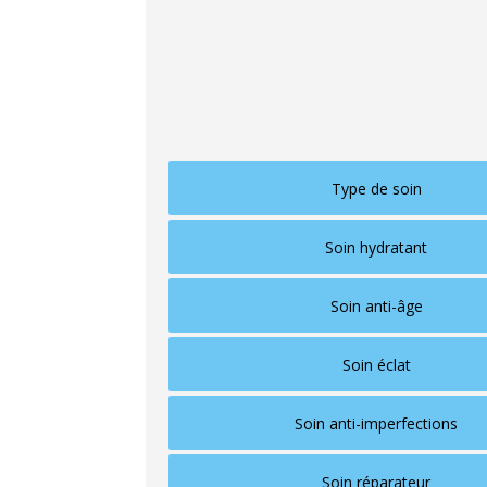
hyaluronique ou l'aloe vera, associés à de
soin anti-imperfections
pourra intégrer d
végétaux bien choisis. Un
soin anti-âge
,
des antioxydants.
Type de soin
Soin hydratant
Soin anti-âge
Soin éclat
Soin anti-imperfections
Soin réparateur