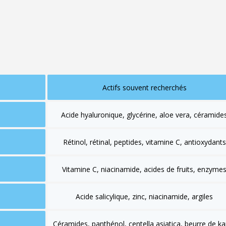
s agents émollients ou protecteurs pour renforcer le confort cutané. 
es actifs comme la niacinamide, l'acide salicylique ou certains extrait
 lui, pourra contenir du rétinal, du rétinol, des peptides, de la vitamine 
Actifs souvent recherchés
Acide hyaluronique, glycérine, aloe vera, céramide
Rétinol, rétinal, peptides, vitamine C, antioxydants
Vitamine C, niacinamide, acides de fruits, enzyme
Acide salicylique, zinc, niacinamide, argiles
Céramides, panthénol, centella asiatica, beurre de ka