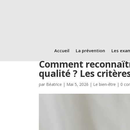
Accueil
La prévention
Les exa
Comment reconnaîtr
qualité ? Les critère
par
Béatrice
|
Mai 5, 2026
|
Le bien-être
|
0 co