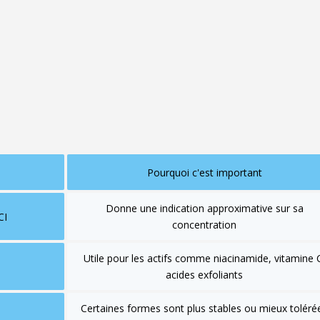
ques mettent en avant un actif connu sur le packaging, alors qu'il
s à une concentration trop faible pour avoir un véritable effet visible.
édients par ordre décroissant de concentration jusqu'à 1 %. En dess
acés dans un ordre plus libre. Cela signifie qu'un actif très valorisé d
 être présent en quantité minime.
Pourquoi c'est important
Donne une indication approximative sur sa
CI
concentration
Utile pour les actifs comme niacinamide, vitamine 
acides exfoliants
Certaines formes sont plus stables ou mieux toléré