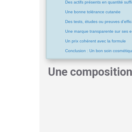
Des actifs présents en quantité suff
Une bonne tolérance cutanée
Des tests, études ou preuves d’effic
Une marque transparente sur ses 
Un prix cohérent avec la formule
Conclusion : Un bon soin cosmétiqu
Une composition 
Le premier critère à observer reste
la co
compréhensible, cohérente avec sa promes
une formule "parfaite" ou uniquement nature
réel pour la peau
.
Un bon
soin hydratant
, par exemple, peu