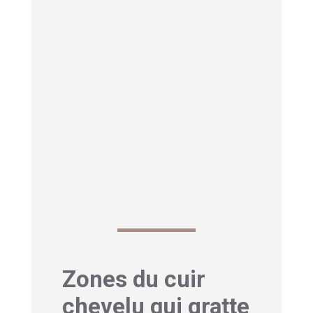
croyances. Ces sensations sont
particulièrement
fréquentes
lorsque vous traversez des
périodes de remise en question ou
d’évolution personnelle
. Le corps
physique reflète alors le processus
de « dépouillement » que vit votre
conscience.
Découvrez également
notre article
sur Peau marbrée ici
Zones du cuir
chevelu qui gratte