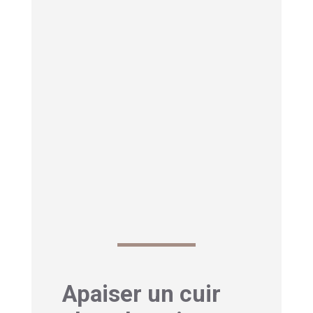
cheveux, il est préférable de
consulter un dermatologue. De
même, si elles persistent malgré vos
efforts pour les soulager, votre corps
vous signale peut-être un problème
nécessitant une attention médicale.
Il semble que les causes spirituelles
et physiques puissent coexister. Une
sensibilité spirituelle accrue pourrait
même vous rendre plus réactif aux
agents irritants physiques.
Apaiser un cuir