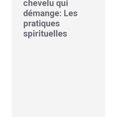
chevelu qui
démange: Les
pratiques
spirituelles
Démangeaisons du cuir
chevelu : Méditation ciblée
sur le chakra
Une pratique de méditation focalisée
sur votre chakra couronne peut aider
à
équilibrer l’énergie
dans cette
zone. Visualisez une lumière violette
ou blanche qui descend du ciel et
pénètre le sommet de votre tête,
nettoyant et harmonisant cette