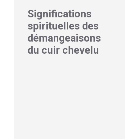
Significations
spirituelles des
démangeaisons
du cuir chevelu
1- Cuir chevelu qui gratte
signification spirituelle :
Eveil et Chakra
La sensation de démangeaison,
particulièrement au sommet de la
tête, peut indiquer un éveil spirituel
en cours. C’est comme si votre être
s’ouvrait à de nouvelles fréquences
vibratoires. Pendant ces périodes,