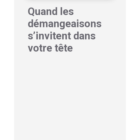
Quand les
démangeaisons
s’invitent dans
votre tête
Avez-vous déjà ressenti ces
picotements agaçants
sur votre tête ?
Ces démangeaisons du cuir chevelu
surgissent parfois sans raison
apparente. Bien au-delà d’un simple
désagrément physique, ces sensations
pourraient être porteuses d’un message
bien plus profond.
Notre corps communique