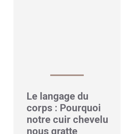
constamment avec nous
. Il nous parle
à travers divers signaux, et les
démangeaisons du cuir chevelu font
partie de ce langage. Elles peuvent
révéler non seulement des problèmes
dermatologiques, mais aussi des
messages spirituels.
Le langage du
corps : Pourquoi
notre cuir chevelu
nous gratte