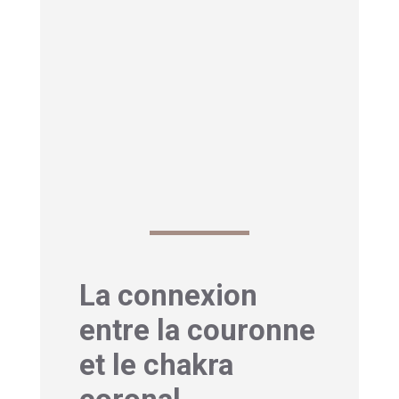
Le cuir chevelu abrite environ
100
000 follicules pileux,
chacun
agissant comme une petite antenne
capable de capter les énergies
subtiles. Quand ces « antennes »
s’activent, la sensation physique qui
en résulte est souvent une
démangeaison.
La connexion
entre la couronne
et le chakra