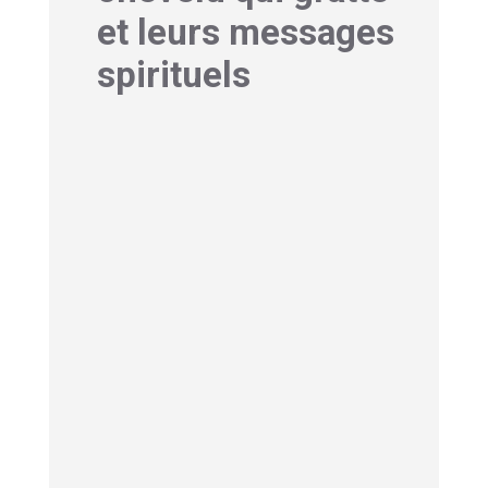
et leurs messages
spirituels
Avez-vous remarqué que
vos
démangeaisons apparaissent
toujours au même endroit
? Ce n’est
peut-être pas un hasard. Différentes
zones du cuir chevelu portent des
significations spirituelles distinctes,
comme une carte énergétique de notre
évolution intérieure.
Démangeaisons du front :
Eveil du troisième œil