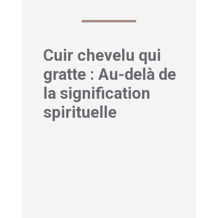
Cuir chevelu qui
gratte : Au-delà de
la signification
spirituelle
Les signes nécessitant une
consultation médicale
Si vos démangeaisons
s’accompagnent de rougeurs
importantes
, de plaques, de
saignements ou de perte de