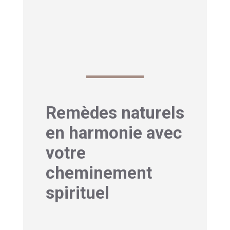
blanche ou du palo santo
peuvent
aider à dissiper les énergies
stagnantes qui provoquent ces
démangeaisons.
Remèdes naturels
en harmonie avec
votre
cheminement
spirituel
1- Huiles essentielles aux