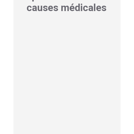
causes médicales
Quand les démangeaisons
du cuir chevelu ont une
origine médicale
Bien que la dimension spirituelle soit
fascinante,
il est important de ne
pas négliger les explications
médicales
. Certaines conditions
comme le psoriasis, la dermite
séborrhéique ou simplement un cuir
chevelu sec peuvent provoquer des
démangeaisons persistantes.
Les allergies et sensibilités