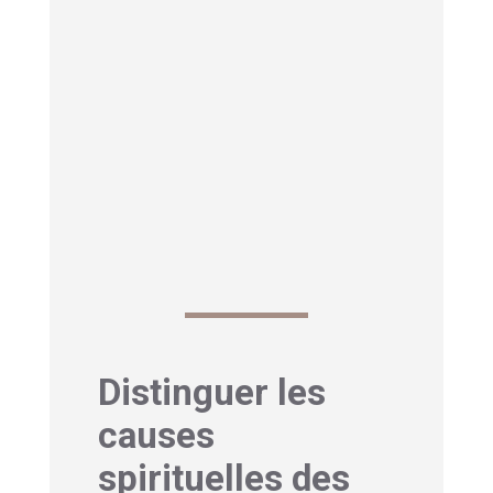
aux énergies environnantes.
Ces picotements apparaissent
parfois juste avant que vous ne
receviez une information importante
ou que vous ne fassiez une
découverte significative. Votre corps
vous prépare à une perception plus
aiguë de votre environnement.
Distinguer les
causes
spirituelles des