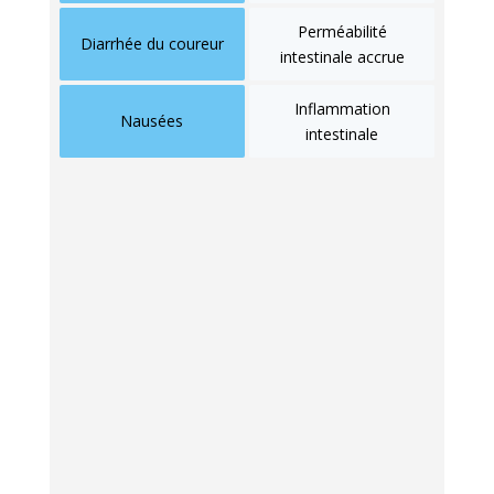
Perméabilité
Diarrhée du coureur
intestinale accrue
Inflammation
Nausées
intestinale
Un signe révélateur d’une dysbiose est la
sensibilité accrue à certains aliments avant ou
pendant l’effort, notamment les glucides
concentrés souvent utilisés en nutrition
sportive. Si votre corps rejette
systématiquement les gels énergétiques,
votre microbiote vous envoie probablement
un signal d’alarme.
Fatigue chronique et