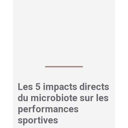
résistance à la fatigue. Les chercheurs ont
également observé que les athlètes d’endurance
possèdent généralement une plus grande
diversité bactérienne que les personnes
sédentaires, ce qui suggère
une relation
symbiotique entre l’exercice et notre
écosystème intestinal
.
Les 5 impacts directs
du microbiote sur les
performances
sportives