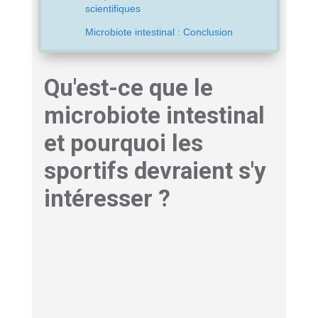
scientifiques
Microbiote intestinal : Conclusion
Qu'est-ce que le
microbiote intestinal
et pourquoi les
sportifs devraient s'y
intéresser ?
La composition unique de
notre second cerveau
Le microbiote intestinal, autrefois appelé « flore
intestinale », désigne l’ensemble des micro-
organismes (principalement des bactéries, mais