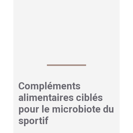
maintenir des niveaux optimaux de GABA, un
neurotransmetteur aux propriétés anxiolytiques
naturelles. Plusieurs études suggèrent qu’un
apport ciblé en probiotiques pourrait atténuer la
réponse au stress et améliorer la concentration
en situation de pression.
Compléments
alimentaires ciblés
pour le microbiote du
sportif