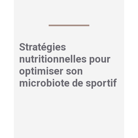
de perméabilité intestinale.
Stratégies
nutritionnelles pour
optimiser son
microbiote de sportif
Les aliments probiotiques
naturels à privilégier
Avant même d’envisager des compléments, la
première approche consiste à enrichir son
alimentation en
probiotiques naturels
. Le