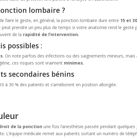
onction lombaire ?
 de faire le geste, en général, la ponction lombaire dure entre
15 et 3
re peut prendre un peu plus de temps si votre anatomie rend le geste 
souvent de la
rapidité de l’intervention.
s possibles :
es
. On note parfois des infections ou des saignements mineurs, mais
giène, ces risques sont vraiment
minimes.
ets secondaires bénins
0 à 30 % des patients et s’améliorent en position allongée.
uleur
droit de la ponction
une fois l’anesthésie passée pendant quelques j
ste. L’équipe médicale remet aux patients sortant un numéro de télé