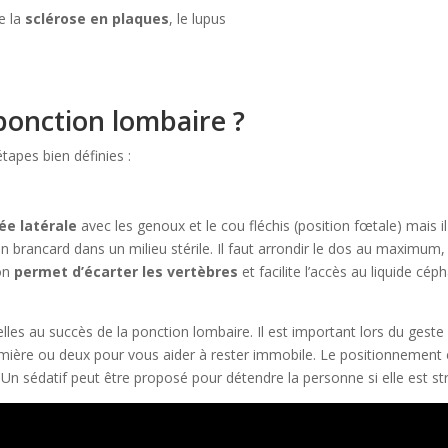
e la
sclérose en plaques
, le lupus
onction lombaire ?
tapes bien définies :
ée latérale
avec les genoux et le cou fléchis (position fœtale) mais il
n brancard dans un milieu stérile. Il faut arrondir le dos au maximum
ion
permet d’écarter les vertèbres
et facilite l’accès au liquide cép
elles au succès de la ponction lombaire. Il est important lors du gest
irmière ou deux pour vous aider à rester immobile. Le positionnement
. Un sédatif peut être proposé pour détendre la personne si elle est st