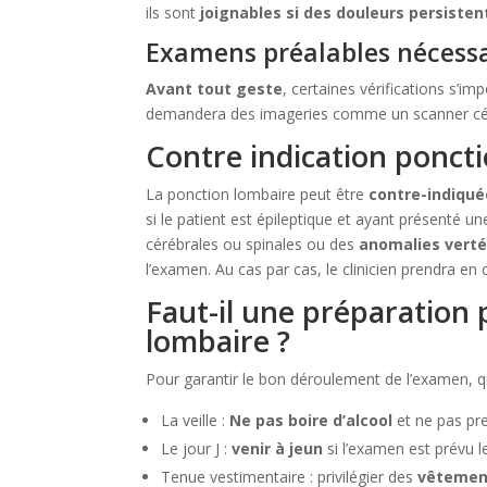
ils sont
joignables si des douleurs persisten
Examens préalables nécessa
Avant tout geste
, certaines vérifications s’
demandera des imageries comme un scanner cér
Contre indication ponct
La ponction lombaire peut être
contre-indiqué
si le patient est épileptique et ayant présenté u
cérébrales ou spinales ou des
anomalies verté
l’examen. Au cas par cas, le clinicien prendra e
Faut-il une préparation 
lombaire ?
Pour garantir le bon déroulement de l’examen, qu
La veille :
Ne pas boire d’alcool
et ne pas pre
Le jour J :
venir à jeun
si l’examen est prévu l
Tenue vestimentaire : privilégier des
vêtemen