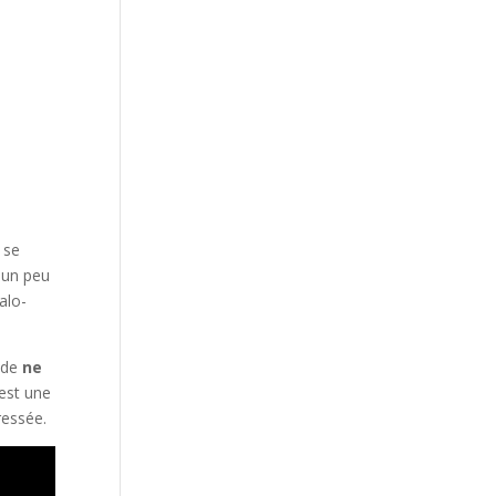
 se
, un peu
halo-
e de
ne
 est une
ressée.