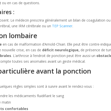
t
ou en cas de questions.
ires :
imposent. Le médecin prescrira généralement un bilan de coagulation ou
ébral, une IRM cérébrale ou un
TEP Scanner
.
ion lombaire
e
en cas de malformation d’Arnold-Chiari. Elle peut être contre-indiqu
ne nouvelle crise, en cas de
déficit neurologique,
de présence de tu
brales
. L’arthrose à l’endroit de ponction peut être aussi un
obstacl
n compte toutes ses anomalies avant un geste médical.
particulière avant la ponction
elques règles simples sont à suivre avant le rendez-vous :
ndre les médicaments fluidifiant le sang
e matin
ts confortables