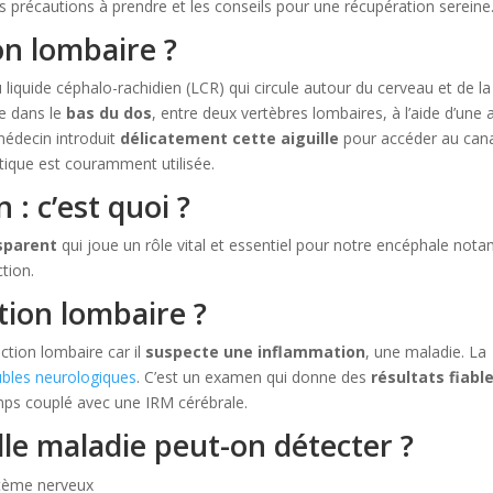
précautions à prendre et les conseils pour une récupération sereine
on lombaire ?
 liquide céphalo-rachidien (LCR) qui circule autour du cerveau et de l
ue dans le
bas du dos
, entre deux vertèbres lombaires, à l’aide d’une a
médecin introduit
délicatement cette aiguille
pour accéder au can
ratique est couramment utilisée.
 : c’est quoi ?
nsparent
qui joue un rôle vital et essentiel pour notre encéphale no
ction.
tion lombaire ?
ion lombaire car il
suspecte une inflammation
, une maladie. La
ubles neurologiques
. C’est un examen qui donne des
résultats fiable
temps couplé avec une IRM cérébrale.
le maladie peut-on détecter ?
stème nerveux