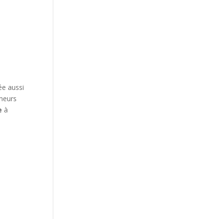
ée aussi
meurs
e
à