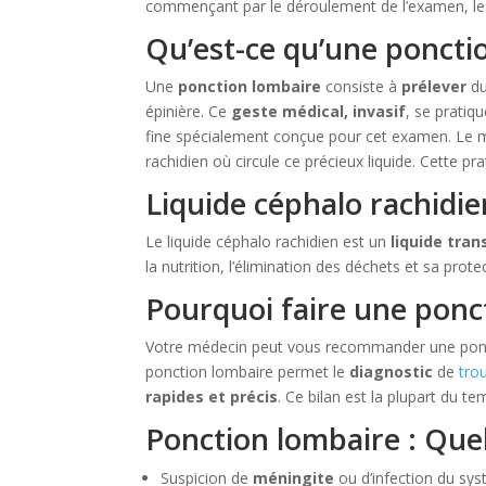
commençant par le déroulement de l’examen, les 
Qu’est-ce qu’une poncti
Une
ponction lombaire
consiste à
prélever
du
épinière. Ce
geste médical, invasif
, se pratiq
fine spécialement conçue pour cet examen. Le 
rachidien où circule ce précieux liquide. Cette p
Liquide céphalo rachidien
Le liquide céphalo rachidien est un
liquide tra
la nutrition, l’élimination des déchets et sa prote
Pourquoi faire une ponc
Votre médecin peut vous recommander une ponct
ponction lombaire permet le
diagnostic
de
tro
rapides et précis
. Ce bilan est la plupart du 
Ponction lombaire : Quel
Suspicion de
méningite
ou d’infection du sy