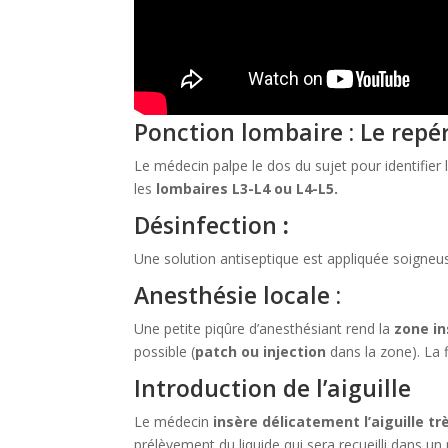
Ponction lombaire : Le rep
Le médecin palpe le dos du sujet pour identifier l
les
lombaires L3-L4 ou L4-L5.
Désinfection
:
Une solution antiseptique est appliquée soigneu
Anesthésie locale :
Une petite piqûre d’anesthésiant rend la
zone in
possible (
patch ou injection
dans la zone). La 
Introduction de l’aiguille
Le médecin
insère délicatement l’aiguille trè
prélèvement du liquide qui sera recueilli dans un 