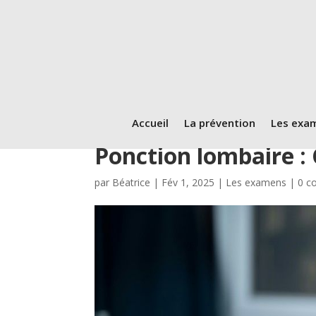
Accueil
La prévention
Les exa
Ponction lombaire :
par
Béatrice
|
Fév 1, 2025
|
Les examens
|
0 c