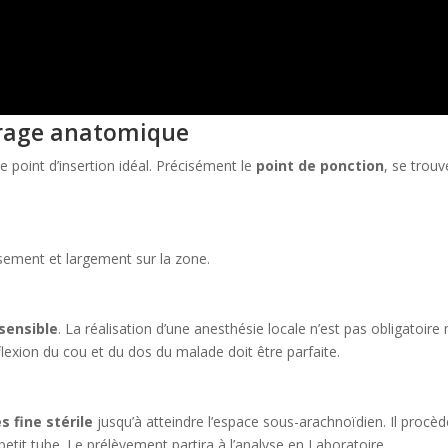
érage anatomique
e point d’insertion idéal. Précisément le
point de ponction
, se trouv
sement et largement sur la zone.
sensible
. La réalisation d’une anesthésie locale n’est pas obligatoire
flexion du cou et du dos du malade doit être parfaite.
s fine stérile
jusqu’à atteindre l’espace sous-arachnoïdien. Il procè
petit tube. Le prélèvement partira à l’analyse en Laboratoire.