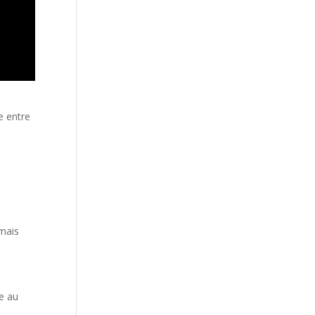
e entre
 mais
de au