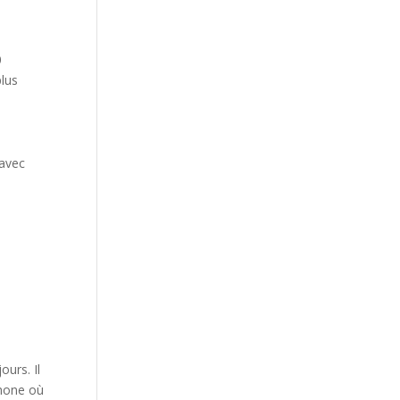
0
plus
 avec
ours. Il
phone où