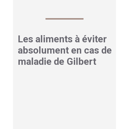
Les aliments à éviter
absolument en cas de
maladie de Gilbert
Aliments riches en graisses
saturées
Les graisses saturées sont mauvaises pour
votre foie. Ces graisses, difficiles à métaboliser,
peuvent ralentir le processus d’élimination de la
bilirubine et aggraver les symptômes.