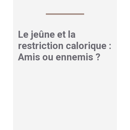
Le jeûne et la
restriction calorique :
Amis ou ennemis ?
Maladie de Gilbert
bilirubine : Pourquoi éviter
les périodes de jeûne
prolongé
Si vous avez déjà remarqué que vos
symptômes s’aggravent quand vous sautez des
repas, ce n’est pas un hasard.
Le jeûne
prolongé
est l’un des déclencheurs les plus