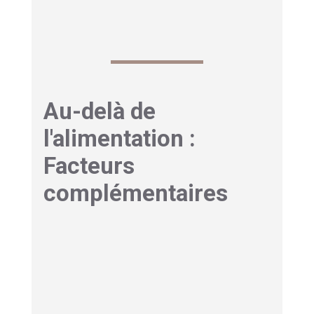
part » lors des repas familiaux.
Au-delà de
l'alimentation :
Facteurs
complémentaires
Bilirubine conjuguée :
Hydratation et Maladie de
Gilbert
Parlons d’un élément souvent négligé, pourtant
crucial : l’eau. Pour les personnes atteintes de la