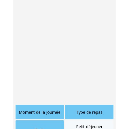
fibres
avant l’aube peut ralentir la montée de
bilirubine pendant la journée.
Comment planifier ses repas
pour éviter les crises
La régularité est votre meilleure alliée. Plutôt que
trois gros repas, envisagez 5 ou 6 petites
collations réparties tout au long de la journée.
Cette approche maintient un flux constant de
nutriments et évite les pics de bilirubine.
Un rythme alimentaire idéal pourrait ressembler
à ceci :
Moment de la journée
Type de repas
Petit-déjeuner