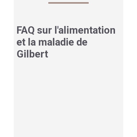
FAQ sur l'alimentation
et la maladie de
Gilbert
Non, cette maladie est considérée comme
bénigne et n’entraîne pas de complications
hépatiques. Les symptômes peuvent être
gênants, mais ne causent pas de dommages
permanents.