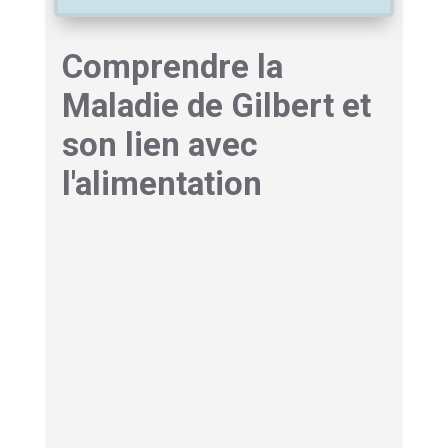
Comprendre la
Maladie de Gilbert et
son lien avec
l'alimentation
Syndrome de Gilbert :
Qu’est-ce que la Maladie de
Gilbert exactement ?
La maladie de Gilbert n’est pas vraiment une
« maladie » au sens traditionnel, mais plutôt
un
trouble métabolique héréditaire
. Elle résulte
d’une mutation du gène UGT1A1, responsable
de la production d’une enzyme cruciale pour le