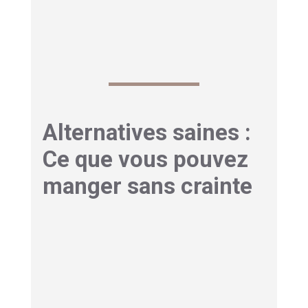
Alternatives saines :
Ce que vous pouvez
manger sans crainte
Maladie de Gilbert aliments à
éviter : Aliments bénéfiques
pour le foie
Certains aliments sont particulièrement
bienvenus dans votre assiette.
Ils soutiennent