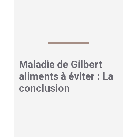
votre diagnostic initial laisse place au doute.
Découvrez aussi notre article
quelle tenue pour
passer un TEP scan ici
Maladie de Gilbert
aliments à éviter : La
conclusion
Vivre avec la maladie de Gilbert demande
quelques ajustements, mais ne devrait pas être
un obstacle à une vie épanouie. En évitant les
aliments problématiques comme les graisses