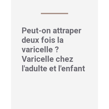
Peut-on attraper
deux fois la
varicelle ?
Varicelle chez
l'adulte et l'enfant
1-Symptômes varicelle
et complications
La varicelle n’est pas la même maladie
selon qu’elle touche un enfant ou un