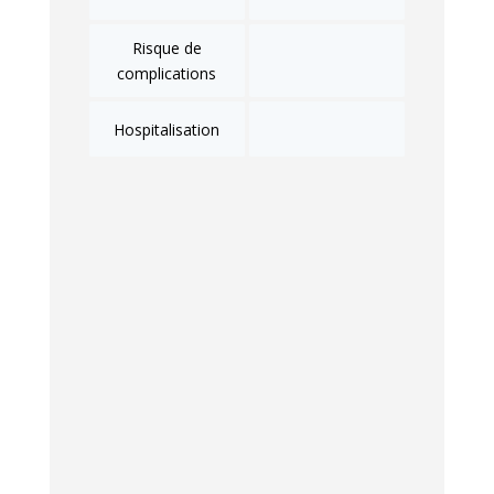
Risque de
complications
Hospitalisation
2-Risques particuliers
pour les populations
vulnérables
Certaines personnes doivent être
particulièrement vigilantes face au
risque de varicelle, qu’il s’agisse d’une
première infection ou d’une récidive.
Varicelle et femmes
enceintes