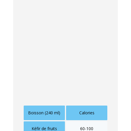
initiale confère une immunité durable,
voire permanente, contre une nouvelle
infection par le même virus.
Mais attention,
cette protection n’est
pas toujours absolue
. L’immunité
post-varicelle est généralement très
solide, mais elle peut varier d’une
personne à l’autre en fonction de
plusieurs facteurs, notamment la
sévérité de l’infection initiale et l’état du
système immunitaire.
Boisson (240 ml)
Calories
Kéfir de fruits
60-100