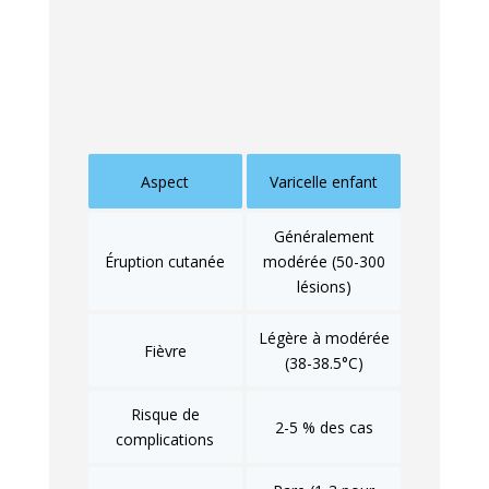
adulte. Généralement bénigne chez les
plus jeunes, elle peut prendre une
tournure nettement plus sévère à l’âge
adulte.
Aspect
Varicelle enfant
Généralement
Éruption cutanée
modérée (50-300
lésions)
Légère à modérée
Fièvre
(38-38.5°C)
Risque de
2-5 % des cas
complications