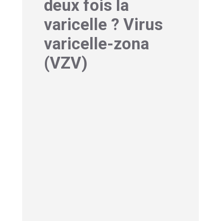
deux fois la
varicelle ? Virus
varicelle-zona
(VZV)
1-Comment commence
la varicelle ? Comment
se transmet la varicelle
?
La varicelle est une infection virale
hautement contagieuse causée par le
virus varicelle-zona (VZV). Elle se
caractérise par une éruption cutanée
distinctive qui évolue en plusieurs
phases : d’abord des taches rouges, qui