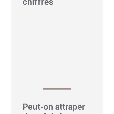
chiffres
En France, environ 700 000 cas de
varicelle sont recensés chaque année,
touchant principalement les enfants.
Pourtant, des questions persistent sur
la possibilité d’être infecté une seconde
fois. Alors, peut-on réellement avoir la
varicelle deux fois ? La réponse n’est
pas aussi simple qu’on pourrait le
croire.
Peut-on attraper