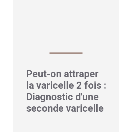
doute, des tests virologiques peuvent
confirmer le diagnostic.
Lire aussi notre article sur
bouton sur la
langue ici
Peut-on attraper
la varicelle 2 fois :
Diagnostic d'une
seconde varicelle
1-Comment les
médecins confirment