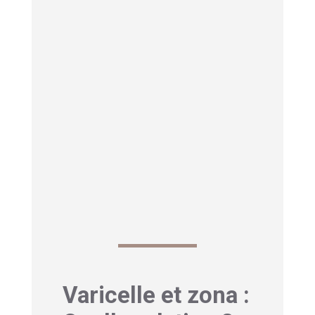
avec des complications
pulmonaires, hépatiques ou
neurologiques parfois fatales.
Les personnes souffrant de
maladies chroniques
, notamment
respiratoires, sont également à
risque accru de développer des
complications sévères comme la
pneumonie varicelleuse, qui
nécessite souvent une
hospitalisation.
Varicelle et zona :