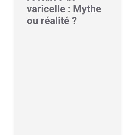
varicelle : Mythe
ou réalité ?
1-Peut-on attraper la
varicelle 2 fois :
Fréquence des
secondes infections
confirmées
Contrairement à l’idée reçue, avoir la
varicelle deux fois est possible, bien
que rare. Les études estiment que
seulement 1 à 5 % des personnes
peuvent développer une seconde
infection par le virus de la varicelle. Ces
chiffres restent néanmoins discutés
dans la communauté médicale.