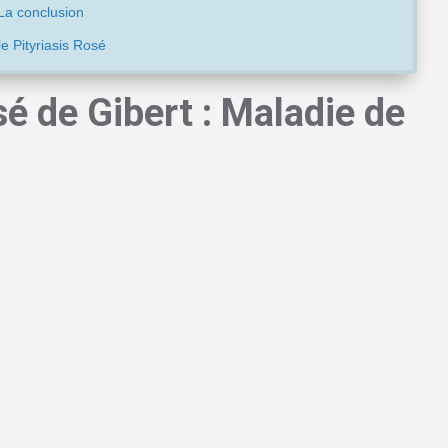
 La conclusion
e Pityriasis Rosé
sé de Gibert : Maladie de
te affection cutanée mystérieuse qui fait apparaître des taches
ue année des milliers de personnes en France. Si vous
s sur votre corps, pas de panique !
Cette dermatose, bien
isuellement, est généralement bénigne et temporaire.
e la population sera touchée au moins une fois dans sa vie par
c une préférence marquée pour les jeunes adultes entre 10 et 35
mblent légèrement plus concernées que les hommes, sans qu’on