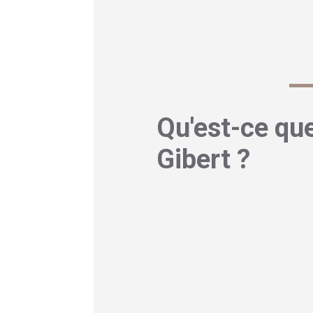
Cette affection, souvent méc
manifestations, ses origines et s
Qu'est-ce que
Gibert ?
Définition médicale
Le pityriasis rosé est une éru
fois par le dermatologue françai
caractérisée par des lésions sq
réparties principalement sur le 