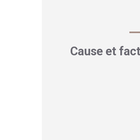
Découvrez notre article sur
Cica
Cause et fac
1- Origine virale po
Malgré plus d’un siècle de recher
Cependant, plusieurs indices po
en évidence la présence des vir
patients.
Ces virus, cousins lointains de l
d’entre nous les avons déjà renc
l’organisme et se réactiver à l’