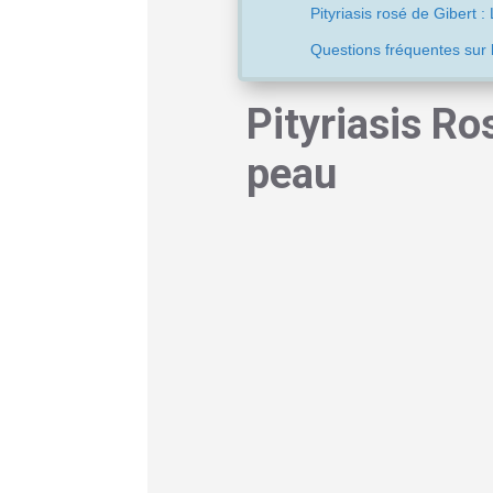
Pityriasis rosé de Gibert :
Questions fréquentes sur l
Pityriasis Ro
peau
Le pityriasis rosé de Gibert, cet
rosées sur la peau, touche chaq
découvrez ces plaques rougeâtre
que parfois impressionnante v
On estime qu’environ 0,5 à 2 % d
cette éruption particulière, ave
ans. D’ailleurs, les femmes se
sache vraiment pourquoi.