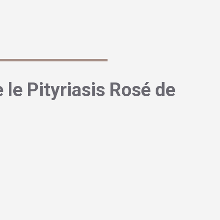
onnue
, mérite qu’on s’y attarde pour mieux comprendre ses
urtout, comment la gérer au quotidien.
 le Pityriasis Rosé de
 de cette affection cutanée
ption cutanée inflammatoire
qui a été décrite pour la première
s Camille Melchior Gibert en 1860. Cette dermatose aiguë est
uameuses (avec de petites peaux qui se détachent) et rosées
tronc et les membres proximaux.