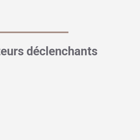
plast Baume B5 ici
teurs déclenchants
ssible de l’affection
ches, la cause exacte du pityriasis rosé reste un peu floue.
intent
vers une origine virale
. Des études ont notamment mis
us herpétiques humains 6 et 7 (HHV-6 et HHV-7) chez certains
’herpès labial, sont très répandus dans la population. La plupart
ontrés pendant l’enfance. Ils peuvent rester dormants dans
occasion, possiblement en provoquant cette réaction cutanée