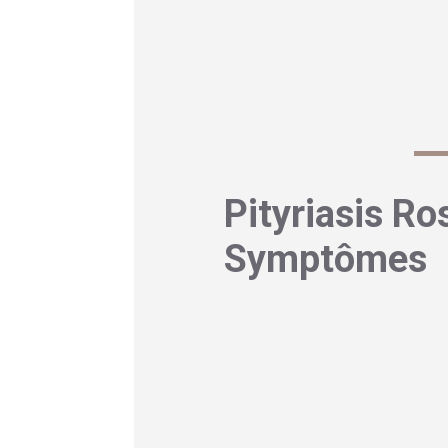
Dans le jargon médical, on la cl
cutanées étendues. Le pityriasis 
spontanément, même si ça peut
cas.
Pityriasis Ro
Symptômes
Éruptions et lésio
L’histoire classique du pityrias
initial »
ou
« plaque mère »
. Il
cm), de forme ovale ou arrondie,
squames. Cette première plaque