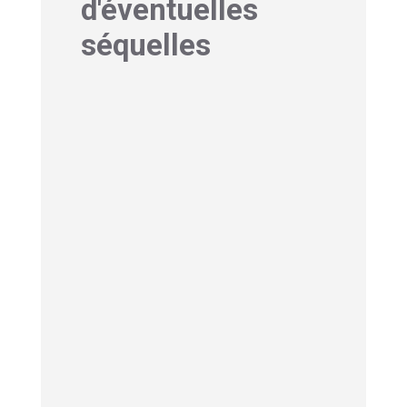
d'éventuelles
séquelles
1- Syndrome Guillain-
Barré séquelles :
Gestion des déficits
résiduels
Même après une récupération
significative, environ 20 % des patients
conservent des séquelles du syndrome
de Guillain-Barré.
Ces déficits
résiduels prennent diverses formes
:
une faiblesse musculaire persistante
dans les extrémités, des troubles de
l’équilibre ou encore des paresthésies
(fourmillements, engourdissements).