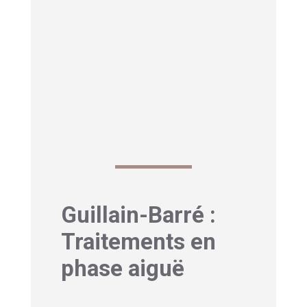
Enfin, la
variante du syndrome
impacte également les perspectives.
La forme axonale (AMAN/AMSAN)
peut entraîner des dommages plus
durables que la forme démyélinisante
classique (AIDP).
Guillain-Barré :
Traitements en
phase aiguë
1- Immunothérapies