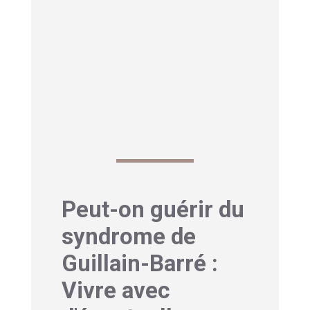
dans une stratégie thérapeutique
globale, en complément des
traitements conventionnels.
Lire également notre article sur
combien
de temps dure une crise de diverticulite
ici
Peut-on guérir du
syndrome de
Guillain-Barré :
Vivre avec