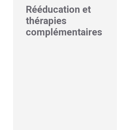
Rééducation et
thérapies
complémentaires
1- Kinésithérapie et
ergothérapie
La rééducation
représente
véritablement la pierre angulaire du
processus de guérison. Les
programmes de kinésithérapie
commencent dès la phase aiguë,
même si le patient est encore alité,
par des mobilisations passives pour
prévenir les rétractions.
À mesure que la force revient
, la