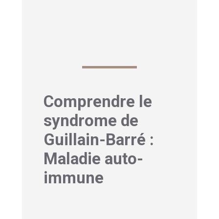
s’avérer long et semé d’embûches,
mais la récupération est une réalité
tangible pour la plupart.
Comprendre le
syndrome de
Guillain-Barré :
Maladie auto-
immune
1- Mécanismes de la
maladie et diagnostic