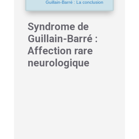
Guillain-Barré : La conclusion
Syndrome de
Guillain-Barré :
Affection rare
neurologique
Le syndrome de Guillain-Barré (SGB)
frappe souvent sans prévenir. Cette
affection neurologique rare bouleverse
la vie des patients en quelques jours
seulement, provoquant
une faiblesse
musculaire qui peut évoluer jusqu’à
la paralysie
. Mais au-delà de ce