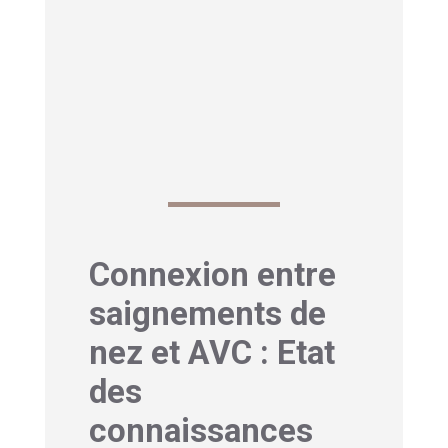
L’âge (le risque augmente après 55
ans)
Les antécédents familiaux
Le sexe (les hommes sont plus
touchés, sauf après la ménopause).
Connexion entre
saignements de
nez et AVC : Etat
des
connaissances