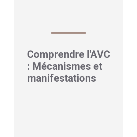
combien de temps avant de perdre la
vue ici
Comprendre l'AVC
: Mécanismes et
manifestations
1- Saignement de nez
et AVC : C’est quoi un
AVC ?
Un AVC (accident vasculaire cérébral),
c’est un peu comme une panne
électrique dans notre cerveau. En fait, il