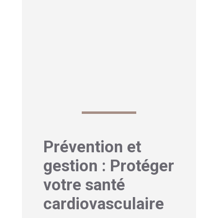
d’autres saignements
(gencives,
urine, selles), consultez
immédiatement, cela peut indiquer un
trouble de la coagulation généralisé.
Découvrez également notre article sur
le miel de Manuka et ses bienfaits ici
Prévention et
gestion : Protéger
votre santé
cardiovasculaire