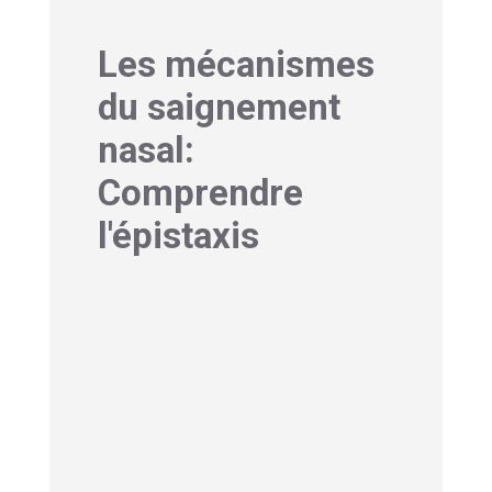
Les mécanismes
du saignement
nasal:
Comprendre
l'épistaxis
1- Saignement de nez
et AVC : Anatomie des
vaisseaux sanguins
nasaux
Notre nez est un véritable carrefour
vasculaire. La muqueuse qui tapisse
l’intérieur de nos narines est