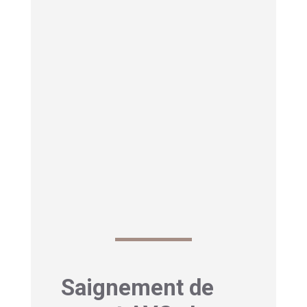
cigarette
reste la mesure préventive
la plus efficace. Le tabac abîme les
vaisseaux et augmente la coagulation
du sang, un cocktail parfait pour
l’AVC.
Enfin,
un dépistage annuel
est
recommandé après 50 ans, ou plus
tôt si vous avez des antécédents
familiaux. Votre médecin pourra
évaluer votre risque cardiovasculaire
global.
Saignement de