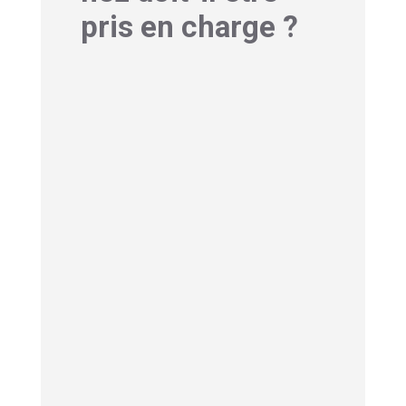
pris en charge ?
1-Je saigne du nez
pourquoi ? Signes
d’alarme à ne pas
ignorer
Tous les saignements nasaux ne sont
pas égaux. Certains méritent vraiment
notre attention. Si vos épistaxis sont
particulièrement
fréquentes
(plusieurs
fois par semaine)
ou
abondantes
(saturant rapidement
plusieurs mouchoirs), c’est un premier
signal d’alerte. L’intensité compte autant
que la régularité.
Méfiez-vous surtout des