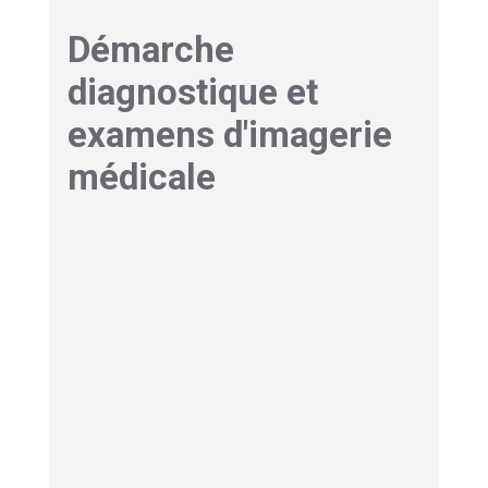
Démarche
diagnostique et
examens d'imagerie
médicale
Alors,
comment les médecins font-ils pour
voir ce qui se passe à l’intérieur
? Voici le
protocole standard.
Analyse d’urine et recherche
de germes ou cristaux
La bandelette urinaire est un premier filtre
indispensable. Ce test rapide, effectué
directement en cabinet,
détecte