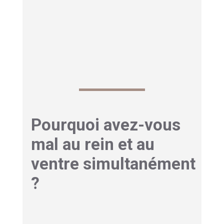
Si vous ne trouvez aucune position de repos
et que vous vomissez, filez aux urgences
sans attendre.
Pourquoi avez-vous
mal au rein et au
ventre simultanément
?
Douleur rein et ventre gonflé
: mécanisme de distension