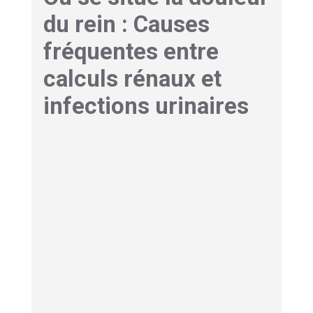
du rein : Causes
fréquentes entre
calculs rénaux et
infections urinaires
Colique néphrétique et
obstruction par les lithiases
Le blocage du flux urinaire
survient lorsqu’un
calcul rénal s’aventure dans l’uretère. Ce petit
cristal de calcium ou d’oxalate se coince dans
un conduit étroit. C’est comme un bouchon dans
une canalisation sous pression.
Cette obstruction provoque une augmentation
brutale de la pression interne. Le rein continue