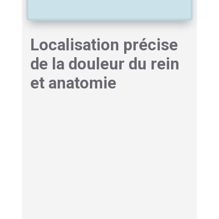
Localisation précise
de la douleur du rein
et anatomie
Où se trouvent les reins ?
Vos reins se logent
précisément sous les
dernières côtes mobiles, à l’arrière de
l’abdomen. Bien que la cage thoracique les
protège partiellement, ils sont sensibles à une
percussion directe lors d’un examen.
Ces organes occupent l’espace rétropéritonéal,
situé bien en profondeur derrière le péritoine. Ils