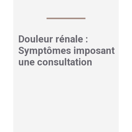
Douleur rénale :
Symptômes imposant
une consultation
Fièvre et frissons comme
signes d’infection haute
Une élévation thermique soudaine peut traduire
une pyélonéphrite. Une fièvre grimpant à 39°C,
accompagnée de frissons, signale que l’infection
a atteint le rein.
C’est une urgence médicale
absolue
. Ne traînez surtout pas dans cette