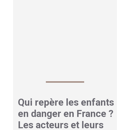
Le signalement saisit directement le
Procureur de la République. Il répond aux
situations de maltraitance avérée ou de
danger grave.
L’autorité judiciaire prend
alors le relais
.
CRIP pour l’évaluation sociale.
Procureur pour la protection judiciaire.
119 pour l’orientation immédiate
.
Qui repère les enfants
en danger en France ?
Les acteurs et leurs