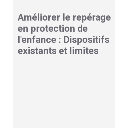
Améliorer le repérage
en protection de
l'enfance : Dispositifs
existants et limites
Pour finir, regardons les outils dont nous
disposons et ce qu’il reste à bâtir pour
une
protection digne de ce nom
.
Formation au repérage :
des initiatives
prometteuses, mais
inégalement déployées