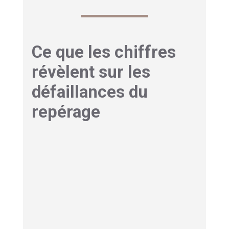
Ce que les chiffres
révèlent sur les
défaillances du
repérage
Les faits sont têtus, et les statistiques nationales
confirment que de
nombreux enfants passent
encore sous les radars
.
Des milliers d’informations préoccupantes sont
traitées chaque année. Pourtant,
les décès par
maltraitance ne diminuent pas de façon
significative
. Cela prouve que le maillage actuel