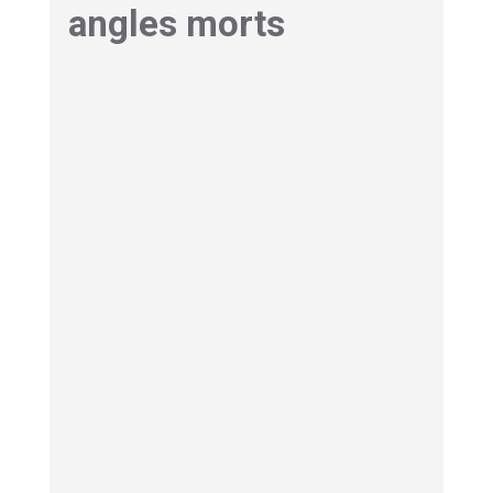
angles morts
Maintenant que les termes sont posés,
voyons
qui sont les sentinelles sur le terrain
et pourquoi le système vacille parfois
.
Enseignants, médecins,
travailleurs sociaux : des
professionnels en première
ligne
L’école constitue le premier lieu de vie sociale
hors du cercle familial. Les
enseignants
observent quotidiennement
les changements brusques de
comportement ou les marques physiques