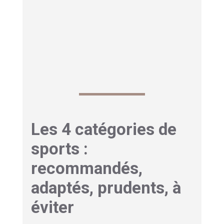
surviennent à cause d'une chute, pas à cause
de la fragilité osseuse seule. Un programme
d'activité adapté peut réduire significativement le
risque de chute, ce qui pèse beaucoup dans la
prévention des fractures.
Les 4 catégories de
sports :
recommandés,
adaptés, prudents, à
éviter