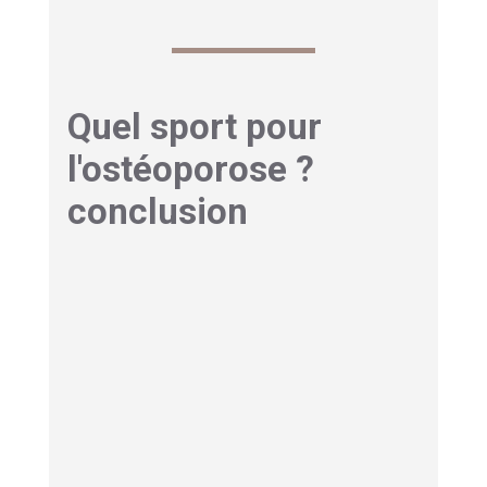
Quel sport pour
l'ostéoporose ?
conclusion
Choisir
quel sport pour l'ostéoporose
n'est
pas une question de courage ou
d'enthousiasme, c'est une question de stratégie
médicale. Marche rapide, musculation
supervisée, tai-chi, gymnastique douce en
charge : voilà votre socle. Natation et vélo en
complément pour le cardio. À adapter ou éviter
selon votre profil médical : golf avec rotations