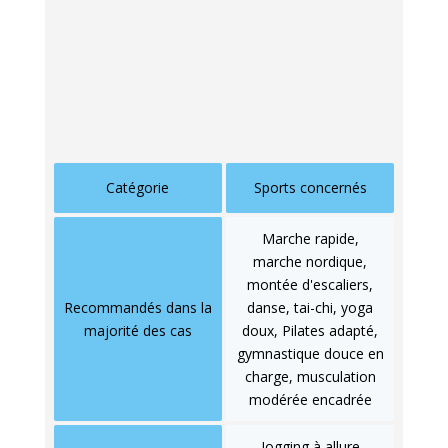
activités en charge, car ils ne sont pas portés.
Beaucoup de patients ostéoporotiques se
rabattent sur la piscine en pensant bien faire. Il
faut alors compléter avec une activité portée.
Catégorie
Sports concernés
Marche rapide,
marche nordique,
montée d'escaliers,
Recommandés dans la
danse, tai-chi, yoga
majorité des cas
doux, Pilates adapté,
gymnastique douce en
charge, musculation
modérée encadrée
Jogging à allure