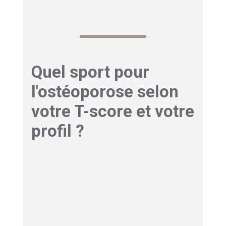
Quel sport pour
l'ostéoporose selon
votre T-score et votre
profil ?
Le T-score, c'est ce chiffre que votre
rhumatologue vous a donné après
l'
ostéodensitométrie
. Il compare votre densité
osseuse à celle d'une jeune femme de 30 ans
en bonne santé. Plus il est négatif, plus l'os est