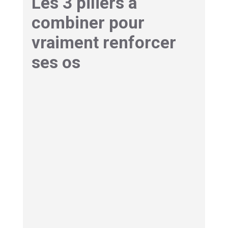
Les 3 piliers à
combiner pour
vraiment renforcer
ses os
Choisir un seul sport et le pratiquer en boucle,
c'est passer à côté d'au moins deux bénéfices
essentiels. Le squelette a besoin de trois types
de stimulation différents, et les meilleurs
résultats viennent toujours d'
une combinaison
bien équilibrée
des trois. Voici comment
construire votre programme hebdomadaire
idéal.