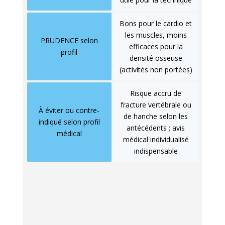
Bons pour le cardio et
les muscles, moins
PRUDENCE selon
efficaces pour la
profil
densité osseuse
(activités non portées)
Risque accru de
fracture vertébrale ou
À éviter ou contre-
de hanche selon les
indiqué selon profil
antécédents ; avis
médical
médical individualisé
indispensable
Le golf mérite une mention à part. Le geste du
swing impose une
rotation puissante du
rachis
avec inclinaison latérale. L'IOF