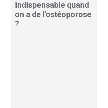
indispensable quand
on a de l'ostéoporose
?
L'idée reçue tenace, c'est qu'avec des os
fragiles, mieux vaut se ménager.
C'est
exactement l'inverse
qui est vrai. L'os est un
tissu vivant qui se renouvelle en permanence, et
il a besoin d'être sollicité pour rester dense.
Privez-le de contraintes mécaniques, et il fond.
La preuve la plus brutale vient des astronautes :
en apesanteur, ils perdent jusqu'à 1,5 % de
masse osseuse par mois, comme s'ils
vieillissaient de plusieurs années en quelques
semaines.