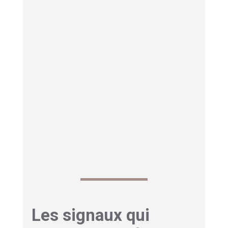
séance, arrêtez sans culpabiliser, ce signal
compte.
Les signaux qui