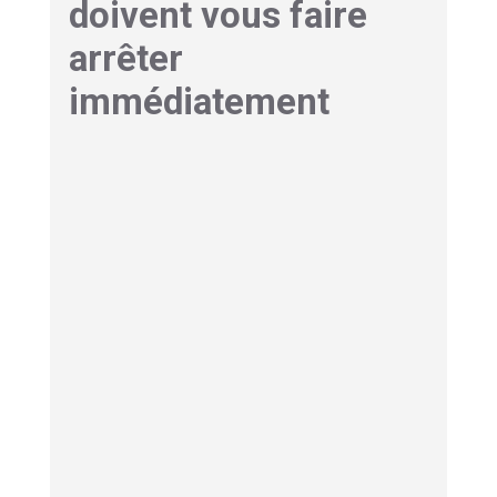
doivent vous faire
arrêter
immédiatement
Pratiquer un sport quand on a de l'ostéoporose
suppose d'écouter son corps avec une attention
particulière. Certains signaux pendant ou après
une séance ne sont jamais anodins et doivent
déclencher un
arrêt immédiat de l'activité
et
une consultation médicale.
Une douleur dorsale soudaine, vive, qui apparaît
pendant un effort ou un mouvement, doit faire
suspecter une
fracture vertébrale silencieuse
,
même sans chute. C'est souvent insidieux, et
beaucoup de patients la prennent pour un simple