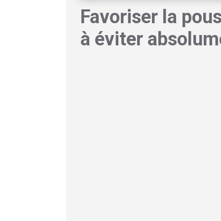
Favoriser la pou
à éviter absolum
Avant de se lancer dans les huiles et les
pousse pas en continu comme beaucoup le 
distinctes
, et c’est pendant la première p
Ces trois phases sont :
la phase anagène (croissance active),
la phase catagène (transition)
la phase télogène (repos puis chute).
À tout moment, environ 85 à 90 % de vo
Le problème, c’est quand cette phase se r
faire leur job correctement.