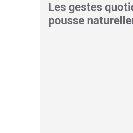
Les gestes quoti
pousse naturell
Maintenant que les bases sont posées, o
c’est bien, mais
savoir quoi faire tous le
besoin d’y passer des heures ni d’achet
régulièrement
, peuvent vraiment faire la 
Favoriser la pousse des
Le premier réflexe à adopter, c’est le ma
réalité, c’est hyper efficace. En massant, 
oxygène et en nutriments aux racines. Pl
pouvait augmenter l’épaisseur des chev
semaines,+ mais sur plusieurs mois, les ré