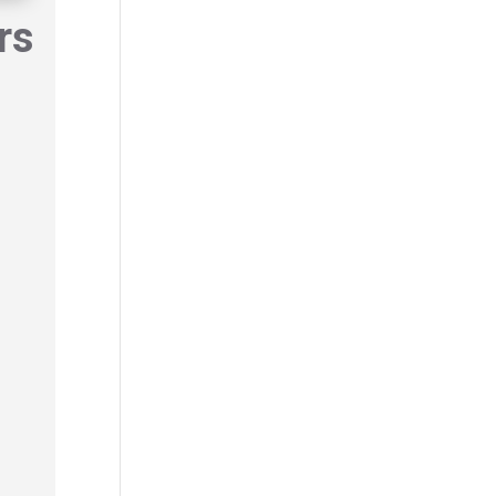
rs
e
ses
t.