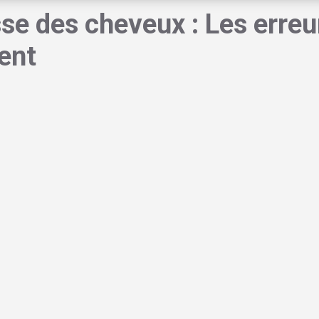
sse des cheveux : Les erreu
ent
 massages, vous devez comprendre que le cheveu vit par cycles. Il n
croient. En effet, chaque cheveu sur votre tête
traverse trois pha
hase, la plus longue, que tout se joue.
s cheveux
sont en phase de pousse active
, ce qui est plutôt rassuran
accourcit ou quand les follicules pileux manquent de nutriments pour