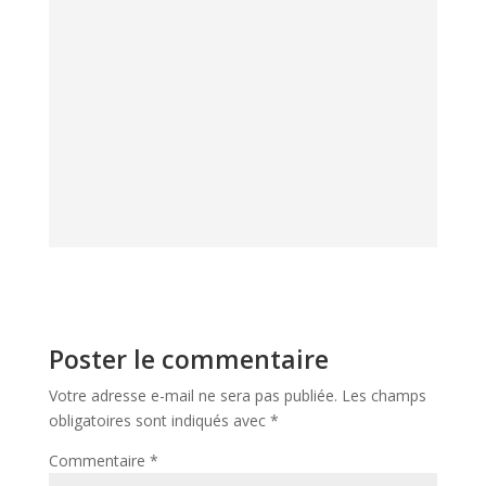
respectant cette zone délicate. Les
dermatologues recommandent d’utiliser une très
petite quantité de produit et de
l’appliquer avec
l’annulaire
. Par cette pratique, vous exercez
naturellement moins de pression que les autres
doigts. On tapote doucement du coin interne
vers le coin externe, sans tirer sur la peau, puis
on lisse délicatement si la texture le permet.
Poster le commentaire
Votre adresse e-mail ne sera pas publiée.
Les champs
obligatoires sont indiqués avec
*
Commentaire
*