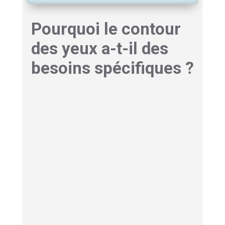
Pourquoi le contour
des yeux a-t-il des
besoins spécifiques ?
La peau du contour de l’œil mesure environ 0,2
mm d’épaisseur, ce qui la rend moins riche en
glandes sébacées et plus vulnérable à la
déshydratation et aux agressions extérieures.
Elle est également très sollicitée
: on cligne
des yeux des milliers de fois par jour, ce qui
favorise l’apparition des ridules d’expression.
Avec l’âge, la microcirculation se ralentit et les
tissus de soutien perdent en tonicité, ce qui
accentue les cernes colorés, les poches et le