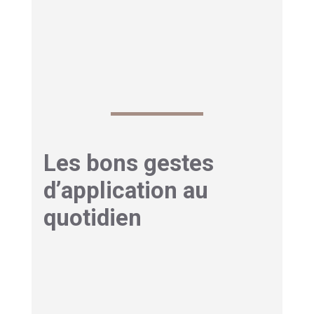
des formules testées sous contrôle
dermatologique et ophtalmologique,
sans
parfum
ou avec des parfums très discrets, pour
minimiser les risques d’irritation.
Les bons gestes
d’application au
quotidien
Au-delà de la formule, la manière d’appliquer
son soin contour des yeux est déterminante
pour obtenir des résultats visibles tout en