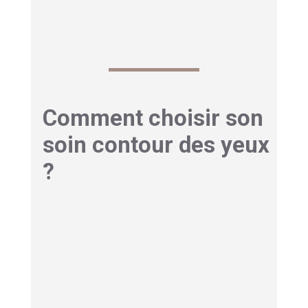
Comment choisir son
soin contour des yeux
?
Le choix du soin contour des yeux dépend
d’abord de vos préoccupations principales.
Si vous êtes surtout gêné par
les cernes et les
poches
, privilégiez des textures légères,
fraîches, enrichies en caféine, en actifs