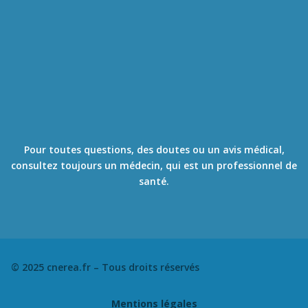
ou souhaite s’enquérir
sur des pathologies
courantes, des examens
médicaux …
Il ne se substitut en
aucun cas à un avis
médical et ne fait
aucun diagnostic.
Pour toutes questions, des doutes ou un avis médical,
consultez toujours un médecin, qui est un professionnel de
santé.
© 2025 cnerea.fr – Tous droits réservés
Mentions légales