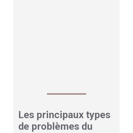
relâchement des paupières.
C’est pour cette raison qu’un simple soin visage
classique ne suffit pas toujours à répondre aux
besoins de cette zone, qui réclame des textures
plus légères, des actifs ciblés et une application
ultra-délicate. Un bon
soin contour des yeux
va
donc chercher à hydrater, lisser,
décongestionner et illuminer le regard sans
surcharger la peau.
Les principaux types
de problèmes du