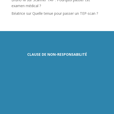
examen médical ?
Béatrice
sur
Quelle tenue pour passer un TEP-scan ?
CLAUSE DE NON-RESPONSABILITÉ
Ce site fournit des
informations médicales à
titre indicatif, avec des
mots simples,
compréhensibles pour les
personnes qui ne
viennent pas ou ne
travaillent pas dans le
milieu médical. Son rôle
est de renseigner le
public qui se questionne