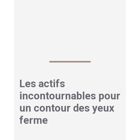
apparaître des paupières tombantes ou un
affaissement général
de la zone. Ce qui donne
au regard un aspect plus triste et fatigué.
Identifier correctement le problème principal est
la première étape pour choisir un soin adapté.
Les actifs
incontournables pour
un contour des yeux
ferme
Les experts mettent en avant quelques actifs