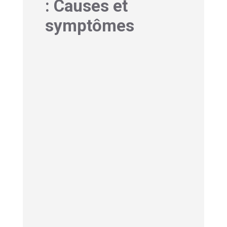
: Causes et
symptômes
1-Symptômes courants
de la sécheresse
vaginale
La sécheresse vaginale ne se
manifeste pas uniquement pendant
les rapports sexuels
. Elle peut se faire
sentir au quotidien par différents signes
qui altèrent notre confort :
Des démangeaisons persistantes qui
peuvent devenir particulièrement
gênantes
Des sensations de brûlure lors de la
miction