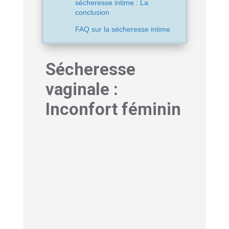
sécheresse intime : La
conclusion
FAQ sur la sécheresse intime
Sécheresse
vaginale :
Inconfort féminin
La sécheresse intime touche près de
40 % des femmes
à un moment de leur
vie, et pourtant, ce sujet reste souvent
dans l’ombre. Cette condition,
caractérisée par un manque de
lubrification naturelle du vagin, n’est pas
juste inconfortable, elle peut