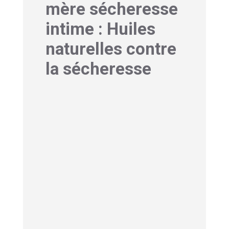
mère sécheresse
intime : Huiles
naturelles contre
la sécheresse
1- Huile de coco pour
sécheresse intime :
Remède star
Parmi les solutions naturelles,
l’huile
de coco occupe une place de choix
.
Ce n’est pas un hasard si tant de
femmes en font l’éloge pour soulager la
sécheresse intime. Ses propriétés sont
multiples et bien réelles.
Riche en
acides gras à chaîne moyenne
, l’huile