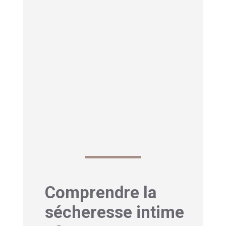
véritablement affecter notre qualité de
vie quotidienne et notre bien-être.
Entre les solutions pharmaceutiques et
les remèdes traditionnels, beaucoup
d’entre nous préfèrent se tourner vers
des approches naturelles, surtout quand
on sait que certains traitements
médicamenteux peuvent entraîner des
effets secondaires indésirables.
Comprendre la
sécheresse intime