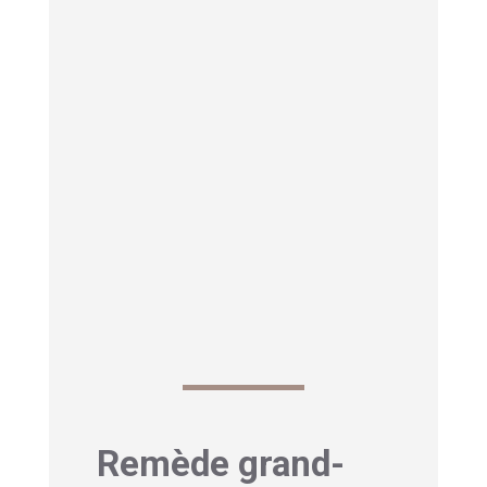
sécheresse, il pourrait y avoir un lien.
Un facteur souvent négligé concerne
nos
produits d’hygiène intime.
Les
savons parfumés, les douches
vaginales et les produits contenant de
l’alcool peuvent perturber l’équilibre
naturel de la flore vaginale et
contribuer à la sécheresse.
Découvrez également notre article
comment soigner une infection urinaire
en 10 minutes ici
Remède grand-