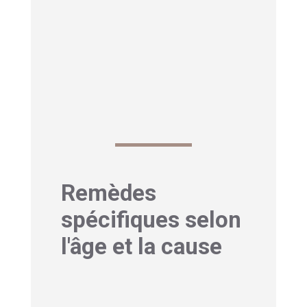
hydratation naturelle. Une décoction
(5 minutes d’ébullition douce) de cette
plante, consommée régulièrement,
peut contribuer à restaurer l’équilibre
intime.
Remèdes
spécifiques selon
l'âge et la cause
1-Solutions naturelles
pendant la ménopause