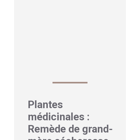
En revanche, certains aliments et
boissons favorisent la déshydratation :
L’alcool, les boissons caféinées en
excès et les aliments très salés
peuvent amplifier la sécheresse
générale et, par conséquent, la
sécheresse intime.
Plantes
médicinales :
Remède de grand-