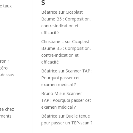
s
re taux
Béatrice
sur
Cicaplast
s
Baume B5 : Composition,
contre-indication et
efficacité
Christiane L
sur
Cicaplast
Baume B5 : Composition,
contre-indication et
iron 1
efficacité
térol
Béatrice
sur
Scanner TAP :
-dessus
Pourquoi passer cet
examen médical ?
Bruno M
sur
Scanner
TAP : Pourquoi passer cet
examen médical ?
use chez
Béatrice
sur
Quelle tenue
ements
pour passer un TEP-scan ?