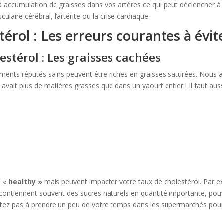
 à accumulation de graisses dans vos artères ce qui peut déclencher à
aire cérébral, l’artérite ou la crise cardiaque.
térol : Les erreurs courantes à évit
estérol : Les graisses cachées
liments réputés sains peuvent être riches en graisses saturées. Nous 
y avait plus de matières grasses que dans un yaourt entier ! Il faut aus
e «
healthy »
mais peuvent impacter votre taux de cholestérol. Par 
é » contiennent souvent des sucres naturels en quantité importante, po
sitez pas à prendre un peu de votre temps dans les supermarchés pour 