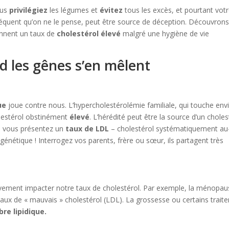
ous
privilégiez
les légumes et
évitez
tous les excès, et pourtant vot
fréquent qu’on ne le pense, peut être source de déception. Découvron
nnent un taux de
cholestérol élevé
malgré une hygiène de vie
d les gênes s’en mêlent
ue
joue contre nous. L’hypercholestérolémie familiale, qui touche env
olestérol obstinément
élevé
. L’hérédité peut être la source d’un choles
, vous présentez un
taux de LDL
– cholestérol systématiquement au
génétique ! Interrogez vos parents, frère ou sœur, ils partagent très
ivement impacter notre taux de cholestérol. Par exemple, la ménopa
aux de « mauvais » cholestérol (LDL). La grossesse ou certains trait
ibre lipidique.