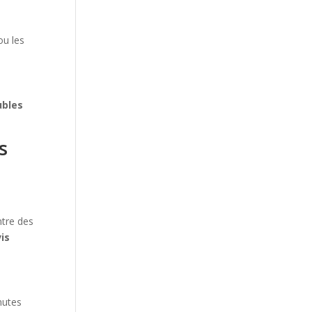
ou les
ubles
s
ntre des
vis
nutes