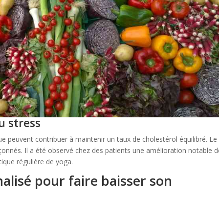
u stress
 peuvent contribuer à maintenir un taux de cholestérol équilibré. Le
nnés. Il a été observé chez des patients une amélioration notable d
tique régulière de yoga.
alisé pour faire baisser son