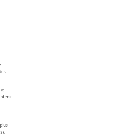
e
 des
une
obtenir
 plus
s).