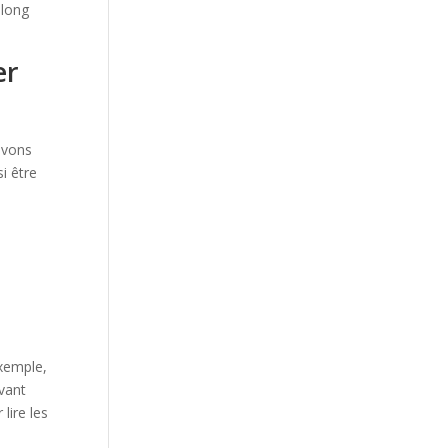
 long
er
avons
si être
exemple,
uvant
lire les