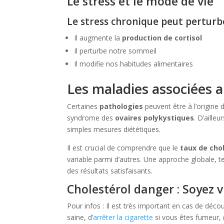
Le stress et le mode de vie
Le stress chronique peut perturb
Il augmente la
production de cortisol
Il perturbe notre sommeil
Il modifie nos habitudes alimentaires
Les maladies associées a
Certaines
pathologies
peuvent être à l’origine 
syndrome des
ovaires polykystiques
. D’aille
simples mesures diététiques.
Il est crucial de comprendre que le
taux de cho
variable parmi d’autres. Une approche globale, 
des résultats satisfaisants.
Cholestérol danger : Soyez v
Pour infos : Il est très important en cas de décou
saine, d’
arrêter la cigarette
si vous êtes fumeur, (c