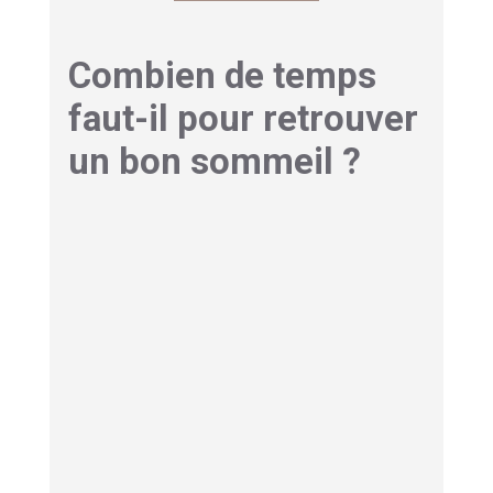
Combien de temps
faut-il pour retrouver
un bon sommeil ?
C’est la question que tout le monde se pose. La
réponse dépend surtout de vos
habitudes
de
départ. Soyez patient : le corps a besoin de
temps
pour se recaler. Voici les délais les plus
réalistes
.
Certains gestes agissent en quelques jours
seulement. Décaler le café ou tamiser la lumière
change vite les
nuits
. En revanche, une routine
stable demande deux à quatre
semaines
. C’est