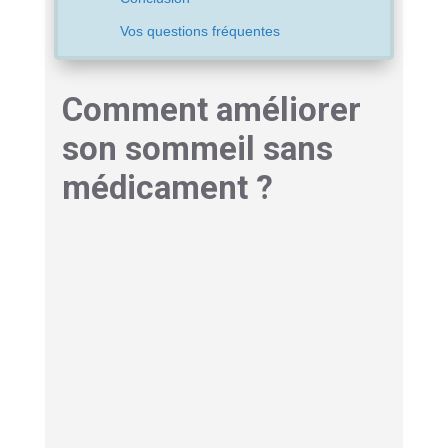
Vos questions fréquentes
Comment améliorer
son sommeil sans
médicament ?
Pour mieux dormir naturellement, adoptez des
horaires réguliers
et limitez les écrans le soir.
Pratiquez une activité physique en journée et
évitez la
caféine
en fin d’après-midi. Instaurez
enfin une routine relaxante avant le coucher.
Ces habitudes améliorent progressivement le
sommeil, sans
médicament
.