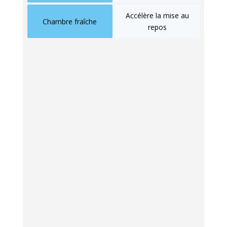
Accélère la mise au
Chambre fraîche
repos
Adopter des horaires
réguliers
Couchez-vous et levez-vous à heures fixes.
Votre
horloge
interne aime la
régularité
.
Gardez ce rythme même le
week-end
. Le
sommeil arrive alors plus vite.
S’exposer à la lumière
naturelle dès le matin
La
lumière
du matin réveille votre organisme.
Elle recale votre rythme
circadien
chaque
jour. Sortez quelques minutes après le
réveil
.