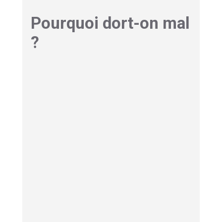
Pourquoi dort-on mal
?
Les causes d’un mauvais sommeil sont
nombreuses et variées. Elles touchent le corps
comme l’
esprit
. Voici les raisons les plus
fréquentes
.
Le stress et l’anxiété
Le
stress
reste la première cause de nuits
agitées. L’esprit ressasse les soucis au
moment du
coucher
. Le corps reste alors en
état d’
alerte
. L’endormissement devient