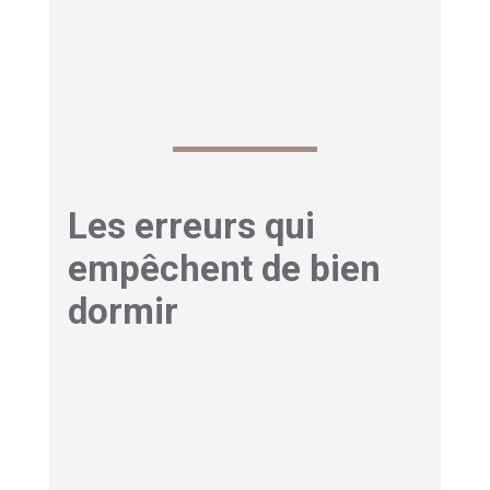
apaisent
. Un lait chaud réconforte avant le
coucher
. Évitez toutefois les boissons
sucrées le soir.
Les erreurs qui
empêchent de bien
dormir
Certaines
habitudes
sabotent vos nuits sans
que vous le sachiez. Repérez-les pour retrouver
un sommeil
réparateur
. Voici les erreurs les
plus
courantes
.