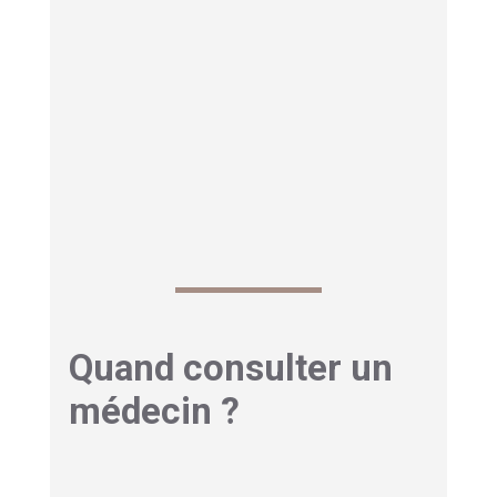
le temps pour réancrer votre horloge
biologique
.
Et si le stress domine ? Le retour au calme
prend alors plus longtemps. Comptez parfois
plusieurs
semaines
de régularité. L’essentiel
reste la
constance
, pas la vitesse. Chaque
petite victoire compte pour votre
sommeil
.
Quand consulter un
médecin ?
Les solutions naturelles ne suffisent pas