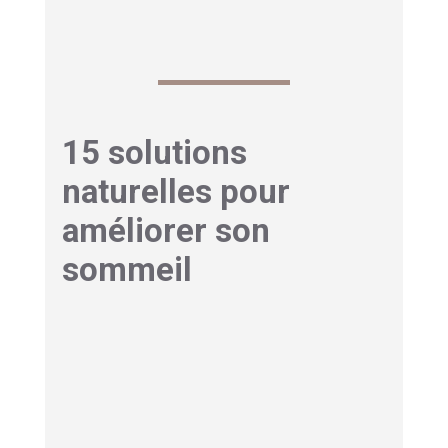
15 solutions
naturelles pour
améliorer son
sommeil
Ces
habitudes
simples transforment vos nuits
en douceur. Elles agissent sur le
corps
et le
mental. Inutile de tout changer d’un coup :
testez-les une par une, sans
pression
. Voici
d’abord un aperçu de leur effet.