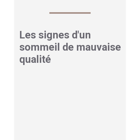
Les signes d'un
sommeil de mauvaise
qualité
Un sommeil de mauvaise qualité laisse des
signes
clairs. Le corps et l’esprit envoient des
alertes
. Voici les symptômes les plus
fréquents
.
L’endormissement prend souvent plus de
trente minutes.
Les réveils nocturnes
reviennent plusieurs