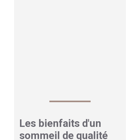
fois par nuit.
Le réveil précoce empêche de se rendormir.
La fatigue persiste malgré une nuit
complète.
L’irritabilité
augmente au fil de la journée.
La concentration baisse au travail et à la
maison.
La somnolence
gêne fortement l’après-
midi.
Les bienfaits d'un
sommeil de qualité