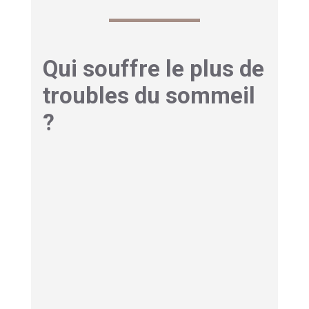
Qui souffre le plus de
troubles du sommeil
?
Le sommeil n’est pas égal pour tout le monde.
Certains
profils
dorment moins bien que la
moyenne. Les données de
Santé publique
France
confirment ces
écarts
. Voici les
populations les plus
concernées
.
Les seniors